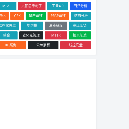
MLA
六顶思维帽子
工业4.0
回归分析
钝化
CPK
量产审核
PPAP审核
结构分析
结构化思维
旋切模
油液粘度
高压压铸
整合
变化点管理
MTTR
检具制造
8D案例
公差累积
线控底盘