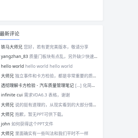
最新评论
铁马大师兄
您好，若有更完美版本，敬请分享
yangzhan_83
质量门板块有点乱，另外缺少快速反应板块。
hello world
hello world hello world
大师兄
独立事件和卡方检验，都是非常重要的质量管理概念，挺难理解的。
透彻理解卡方检验 - 汽车质量管理笔记
[…] 化简后的式子是我们在卡方检验中需要用到的式子，所以请大家牢记！对于上述式子有疑惑的读者可以学习基础的概率论，也可以参考我之前写的一篇关于独立的文章（《【直观数学】如何理解两事件间的独立关系》）。如果没有问题的话，我们可以进入到卡方检验原理与步骤的主体介绍部分！ […]
infinite cui
需求VDA6.3 表格，谢谢
大师兄
说的挺有道理的，从现实看到的大部分情况，做技术的人都比较直，对技术的一丝不苟，容易在遇到需要展现管理能力的时候，就会表现出短板来。管理需要授权，更多应该思考团队、部门间，人员发展，对未来的变化做出应对等的能力。
大师兄
抱歉，暂无PPT可供下载。
john
如何获得这个PPT文件
大师兄
里面确实有一些叫法和我们平时不一样