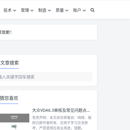
技术
管理
制造
质量
账户
意致歉！
意致歉！
意致歉！
文章搜索
猜您喜欢
大众VDA6.3审核及常见问题点解析
免责声明：本文综合转载自：网络，版
权归原作者所有，仅用于学习交流参
考，严禁使用在商业用途，侵删。