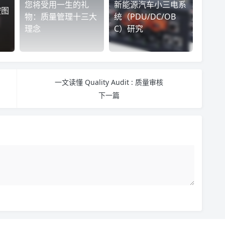
您将受用一生的礼
新能源汽车小三电系
按图
物：质量管理十三大
统（PDU/DC/OB
理念
C）研究
一文读懂 Quality Audit : 质量审核
下一篇