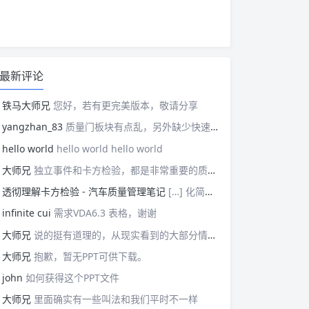
最新评论
铁马大师兄
您好，若有更完美版本，敬请分享
yangzhan_83
质量门板块有点乱，另外缺少快速反应板块。
hello world
hello world hello world
大师兄
独立事件和卡方检验，都是非常重要的质量管理概念，挺难理解的。
透彻理解卡方检验 - 汽车质量管理笔记
[…] 化简后的式子是我们在卡方检验中需要用到的式子，所以请大家牢记！对于上述式子有疑惑的读者可以学习基础的概率论，也可以参考我之前写的一篇关于独立的文章（《【直观数学】如何理解两事件间的独立关系》）。如果没有问题的话，我们可以进入到卡方检验原理与步骤的主体介绍部分！ […]
infinite cui
需求VDA6.3 表格，谢谢
大师兄
说的挺有道理的，从现实看到的大部分情况，做技术的人都比较直，对技术的一丝不苟，容易在遇到需要展现管理能力的时候，就会表现出短板来。管理需要授权，更多应该思考团队、部门间，人员发展，对未来的变化做出应对等的能力。
大师兄
抱歉，暂无PPT可供下载。
john
如何获得这个PPT文件
大师兄
里面确实有一些叫法和我们平时不一样