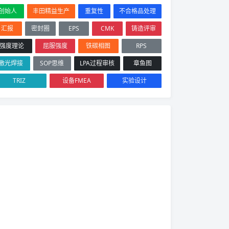
创始人
丰田精益生产
重复性
不合格品处理
汇报
密封圈
EPS
CMK
铸造评审
强度理论
屈服强度
铁碳相图
RPS
激光焊接
SOP思维
LPA过程审核
章鱼图
TRIZ
设备FMEA
实验设计