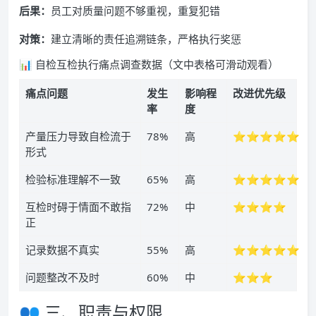
后果：
员工对质量问题不够重视，重复犯错
对策：
建立清晰的责任追溯链条，严格执行奖惩
📊 自检互检执行痛点调查数据（文中表格可滑动观看）
痛点问题
发生
影响程
改进优先级
率
度
产量压力导致自检流于
78%
高
⭐️⭐️⭐️⭐️⭐️
形式
检验标准理解不一致
65%
高
⭐️⭐️⭐️⭐️⭐️
互检时碍于情面不敢指
72%
中
⭐️⭐️⭐️⭐️
正
记录数据不真实
55%
高
⭐️⭐️⭐️⭐️⭐️
问题整改不及时
60%
中
⭐️⭐️⭐️
👥 三、职责与权限