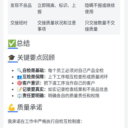
发现不良品
立即隔离、标识、上
隐瞒不报或继续
报
使用
交接班时
交接质量状况和注意
只交接数量不交
事项
接质量
✅总结
🎓 关键要点回顾
🔍
自检是基础：
每个员工必须对自己产品全检
👥
互检是保障：
上下工序相互检查形成质量闭环
🎯
客户意识：
把下道工序当作自己的客户
📝
记录要真实：
如实记录检查结果和不良品信息
⚖️
责任要明确：
明确各自的质量责任和权限
💪 质量承诺
我承诺在工作中严格执行自检互检制度：