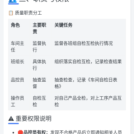
📋 质量职责分工
角色
主要职
关键任务
责
车间主
监督执
监督各班组自检互检执行情况
任
行
班组长
具体执
组织落实自检互检，记录检查结果
行
品控员
抽查监
抽查检查，记录《车间自检日表
督
格》
操作员
自检互
对自己产品全检，对上工序产品互
工
检
检
⚠️ 重要权限说明
🛑
品控员有权：
发现不合格产品后立即通知相关人员