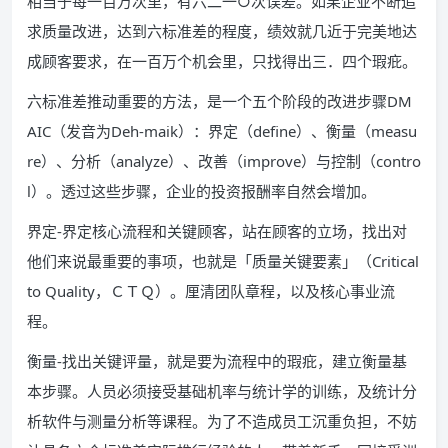
相当于每一百万次里，有六二一○次误差。如果企业不断追
求质量改进，达到六标准差的程度，绩效就几近于完美地达
成顾客要求，在一百万个机会里，只找得出三．四个瑕疪。
六标准差推动重要的方法，是一个五个阶段的改进步骤DM
AIC（发音为Deh-maik）：界定（define）、衡量（measu
re）、分析（analyze）、改善（improve）与控制（contro
l）。透过这些步骤，企业的投资报酬率自然会增加。
界定-界定核心流程和关键顾客，站在顾客的立场，找出对
他们来说最重要的事项，也就是「质量关键要素」（Critical
to Quality，ＣＴＱ）。厘清团队章程，以及核心事业流
程。
衡量-找出关键评量，就是要为流程中的瑕疪，建立衡量基
本步骤。人员必须接受基础机率与统计学的训练，及统计分
析软件与测量分析等课程。为了不造成员工沉重负担，不妨