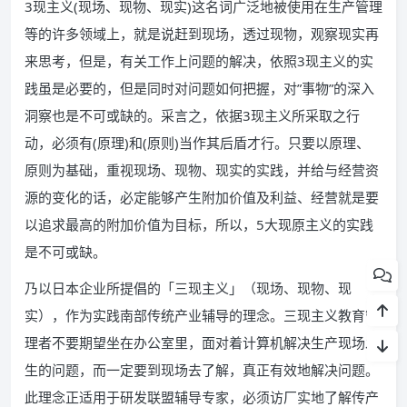
3现主义(现场、现物、现实)这名词广泛地被使用在生产管理
等的许多领域上，就是说赶到现场，透过现物，观察现实再
来思考，但是，有关工作上问题的解决，依照3现主义的实
践虽是必要的，但是同时对问题如何把握，对”事物”的深入
洞察也是不可或缺的。采言之，依据3现主义所采取之行
动，必须有(原理)和(原则)当作其后盾才行。只要以原理、
原则为基础，重视现场、现物、现实的实践，并给与经营资
源的变化的话，必定能够产生附加价值及利益、经营就是要
以追求最高的附加价值为目标，所以，5大现原主义的实践
是不可或缺。
乃以日本企业所提倡的「三现主义」（现场、现物、现
实），作为实践南部传统产业辅导的理念。三现主义教育管
理者不要期望坐在办公室里，面对着计算机解决生产现场发
生的问题，而一定要到现场去了解，真正有效地解决问题。
此理念正适用于研发联盟辅导专家，必须访厂实地了解传产