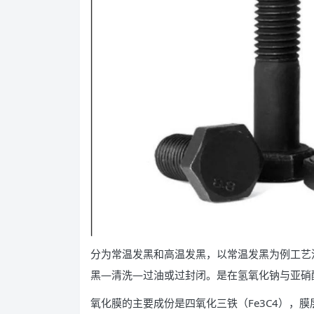
分为常温发黑和高温发黑，以常温发黑为例工艺
黑—清洗—过油或过封闭。是在氢氧化钠与亚硝
氧化膜的主要成份是四氧化三铁（Fe3C4），膜层