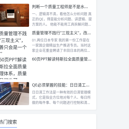
完...
判断一个质量工程师是不是水货，就看这5点
一、逻辑清不清，看他怎么分析问题 真
正的QE，得是能分析问题、讲逻辑、提
方案的人。 他能不能用工具拆解问题？
比...
质量管理不践行”三现主义”，改善只会是一个噱头
01.两位日本专家 我的第一份工作是在
一家国企做精益生产推进专员。当时这
家企业花重金聘请了丰田日本的两位德
高望...
60页PPT解读特斯拉全面质量管理体系，质量人员可收藏
QE必须掌握的技能：日日清工作方法（5W3H1S）
日日清工作法是一种有效的日清管理模
式，它是指全方位地对每个人、每日所
做的每件事、每个问题进行控制和清
理，做到“...
热门搜索