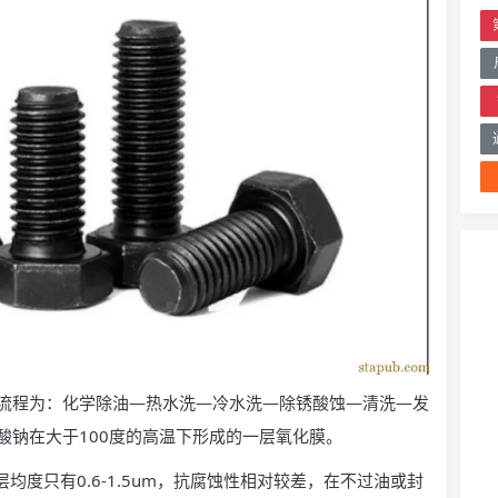
流程为：化学除油—热水洗—冷水洗—除锈酸蚀—清洗—发
酸钠在大于100度的高温下形成的一层氧化膜。
均度只有0.6-1.5um，抗腐蚀性相对较差，在不过油或封