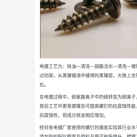
电镀工艺为：除油—清洗—弱酸活化—清洗—镀
过叻架，从黑镍镀液中镀得的黑镍层，大致上含镍40%
右。
在电镀过程中，硫氰酸离子中的硫转变为硫离子
是后工艺中更易镀镍及可提高螺钉的抗腐蚀性能
抗腐蚀性，但成分就会相应增加。
经对各电镀厂家使用的螺钉的摸底实验其行业水平
添加剂的配比精度及原料品质可有所提升。镀镍