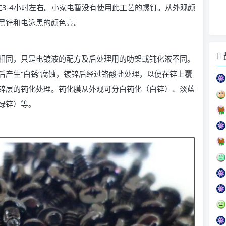
在3-4小时左右。小家电暂没有使用此工艺的螺钉。从外观颜
黑锌和电泳黑的颜色亮。
相同，只是电镀液的配方及后处理用的叻架或钝化液不同。
后产生“白锈”腐蚀，镀锌后经过铬酸盐处理，以便在锌上覆
锌层的钝化处理。钝化膜从外观可分白钝化（白锌）、淡蓝
绿锌）等。