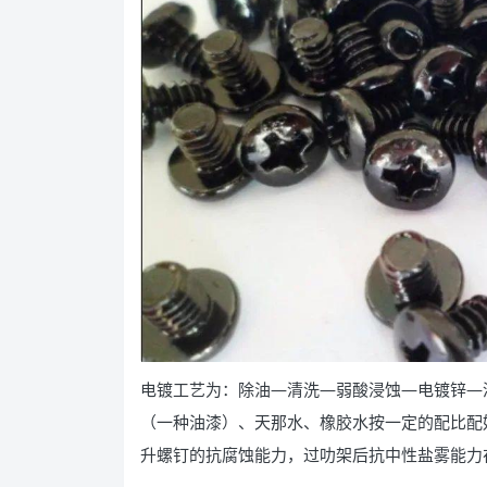
电镀工艺为：除油—清洗—弱酸浸蚀—电镀锌—
（一种油漆）、天那水、橡胶水按一定的配比配
升螺钉的抗腐蚀能力，过叻架后抗中性盐雾能力