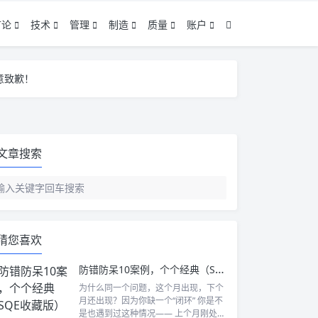
言论
技术
管理
制造
质量
账户
意致歉！
意致歉！
意致歉！
文章搜索
猜您喜欢
防错防呆10案例，个个经典（SQE收藏版）
为什么同一个问题，这个月出现，下个
月还出现？因为你缺一个“闭环” 你是不
是也遇到过这种情况—— 上个月刚处理