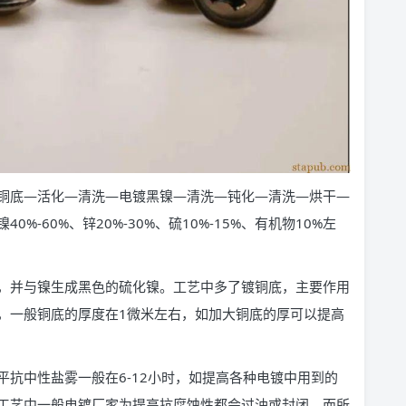
铜底—活化—清洗—电镀黑镍—清洗—钝化—清洗—烘干—
-60%、锌20%-30%、硫10%-15%、有机物10%左
，并与镍生成黑色的硫化镍。工艺中多了镀铜底，主要作用
，一般铜底的厚度在1微米左右，如加大铜底的厚可以提高
抗中性盐雾一般在6-12小时，如提高各种电镀中用到的
工艺中一般电镀厂家为提高抗腐蚀性都会过油或封闭，而所