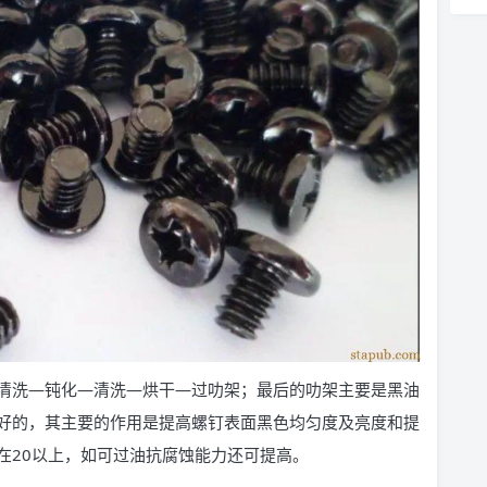
清洗—钝化—清洗—烘干—过叻架；最后的叻架主要是黑油
好的，其主要的作用是提高螺钉表面黑色均匀度及亮度和提
在20以上，如可过油抗腐蚀能力还可提高。