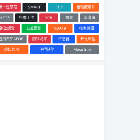
第一性原理
SMART
TBP
粗糙度培训
尺寸链
检查工位
压铸
物流
润滑油
钢丝螺套
公差累积
VDA19
根本原因
通用汽车APQP
防错防呆
传感器
开发流程
焊接检测
注塑缺陷
Musicfree