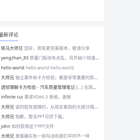
最新评论
铁马大师兄
您好，若有更完美版本，敬请分享
yangzhan_83
质量门板块有点乱，另外缺少快速反应板块。
hello world
hello world hello world
大师兄
独立事件和卡方检验，都是非常重要的质量管理概念，挺难理解的。
透彻理解卡方检验 - 汽车质量管理笔记
[…] 化简后的式子是我们在卡方检验中需要用到的式子，所以请大家牢记！对于上述式子有疑惑的读者可以学习基础的概率论，也可以参考我之前写的一篇关于独立的文章（《【直观数学】如何理解两事件间的独立关系》）。如果没有问题的话，我们可以进入到卡方检验原理与步骤的主体介绍部分！ […]
infinite cui
需求VDA6.3 表格，谢谢
大师兄
说的挺有道理的，从现实看到的大部分情况，做技术的人都比较直，对技术的一丝不苟，容易在遇到需要展现管理能力的时候，就会表现出短板来。管理需要授权，更多应该思考团队、部门间，人员发展，对未来的变化做出应对等的能力。
大师兄
抱歉，暂无PPT可供下载。
john
如何获得这个PPT文件
大师兄
里面确实有一些叫法和我们平时不一样