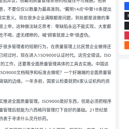
项提出异议，但戴明质量管理思想的权威性不可摇撼。他表
，不要仅仅以数量为最高准则。“戴明14点”中第10条提出
具现实意义。现在很多企业满眼都是问题，到处都是该做的事
是上帝，这种做法缺乏思考：零缺陷永远不能实现，大家都
吃不喝，虚无缥缈的，喊“顾客就是上帝”很虚伪。
于很多管理者的短期行为，在质量管理上比民营企业做得还
过时，现在进入1SO9000认证时代。这完全错误。ISO
致的工作，还要靠全面质量管理具体的工具去实施。中国这
SO9000文档程序和标准去做呢？一个好端端的全面质量管
到了砸锅的边缘。一年多前，国家认检委就把6家认证机构的资
推进全面质量管理。ISO9000是好东西，但是必须把程序
量管理后就能为六西格玛管理打下良好的基础。21世纪是
热衷于寻求什么灵丹妙药。