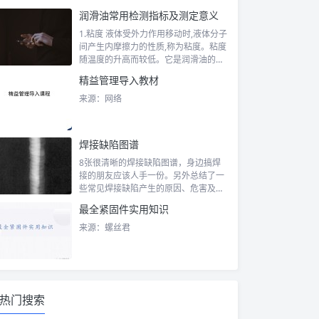
润滑油常用检测指标及测定意义
1.粘度 液体受外力作用移动时,液体分子
间产生内摩擦力的性质,称为粘度。粘度
随温度的升高而较低。它是润滑油的
主...
精益管理导入教材
来源：网络
焊接缺陷图谱
8张很清晰的焊接缺陷图谱，身边搞焊
接的朋友应该人手一份。另外总结了一
些常见焊接缺陷产生的原因、危害及防
止措施！...
最全紧固件实用知识
来源：螺丝君
热门搜索