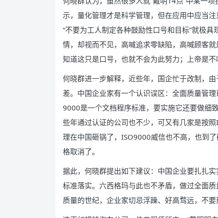
何晓群认为，虽然很多人就“戴明14点”中某一
示，量化管理才是科学管理，但在应用中应当注意
“不要为工人制定各种鼓励性口号和目标”就极
情，却视而不见，高喊追求零缺陷，高喊顾客就
知道这只是口号，也就不会为此努力；上帝是不
何晓群进一步解释，近些年，国企忙于改制，由
差。中国企业家有一个认识误区：全面质量管理已经
9000是一个文档程序标准，要实施它还要做细
些年通过认证的公司也不少，可又有几家是按照I
理在中国砸锅了，ISO9000威信也不高，也
格取消了。
据此，何晓群提出如下建议：中国企业要扎扎实实
标准落实。六西格玛与此也不矛盾，做过全面质
质量的世纪，企业家切忌浮躁、好高骛远，不要