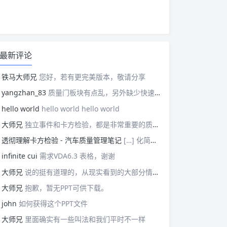
最新评论
铁马大师兄
您好，若有更完美版本，敬请分享
yangzhan_83
质量门板块有点乱，另外缺少快速反应板块。
hello world
hello world hello world
大师兄
独立事件和卡方检验，都是非常重要的质量管理概念，挺难理解的。
透彻理解卡方检验 - 汽车质量管理笔记
[…] 化简后的式子是我们在卡方检验中需要用到的式子，所以请大家牢记！对于上述式子有疑惑的读者可以学习基础的概率论，也可以参考我之前写的一篇关于独立的文章（《【直观数学】如何理解两事件间的独立关系》）。如果没有问题的话，我们可以进入到卡方检验原理与步骤的主体介绍部分！ […]
infinite cui
需求VDA6.3 表格，谢谢
大师兄
说的挺有道理的，从现实看到的大部分情况，做技术的人都比较直，对技术的一丝不苟，容易在遇到需要展现管理能力的时候，就会表现出短板来。管理需要授权，更多应该思考团队、部门间，人员发展，对未来的变化做出应对等的能力。
大师兄
抱歉，暂无PPT可供下载。
john
如何获得这个PPT文件
大师兄
里面确实有一些叫法和我们平时不一样