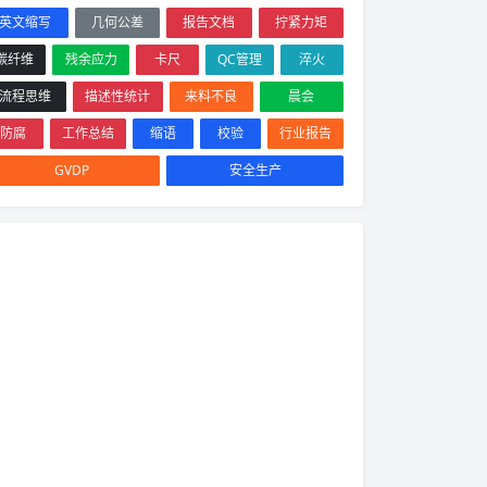
英文缩写
几何公差
报告文档
拧紧力矩
碳纤维
残余应力
卡尺
QC管理
淬火
流程思维
描述性统计
来料不良
晨会
防腐
工作总结
缩语
校验
行业报告
GVDP
安全生产