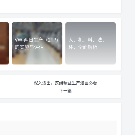
VW-两日生产（2TP)
人、机、料、法、
法
的实施与评估
环，全面解析
深入浅出，这组精益生产漫画必看
下一篇