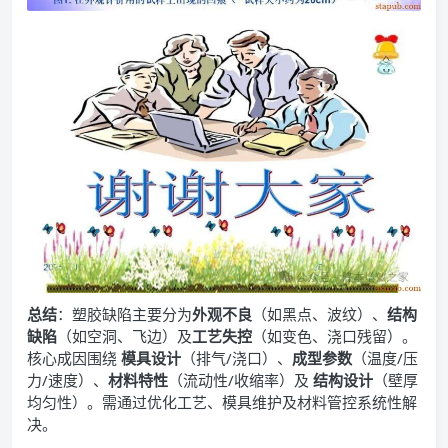
总结
：塑胶缺陷主要分为
外观不良
（如黑点、波纹）、
结构
缺陷
（如空洞、飞边）及
工艺失控
（如变色、浇口残留）。
核心成因围绕
模具设计
（排气/浇口）、
成型参数
（温度/压
力/速度）、
材料特性
（流动性/收缩率）及
结构设计
（壁厚
均匀性）。需通过优化工艺、模具维护及材料管控系统性解
决。