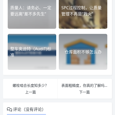
质量人：请务必、一定
SPC过程控制，让质量
要远离“差不多先生”
管理不再是“救火”
整车奥迪特（AudiT)标
仓库面积不够怎么办
准
螺栓啮合长度知多少？
表面粗糙度，你真的了解吗？
上一篇
下一篇
评论（没有评论）