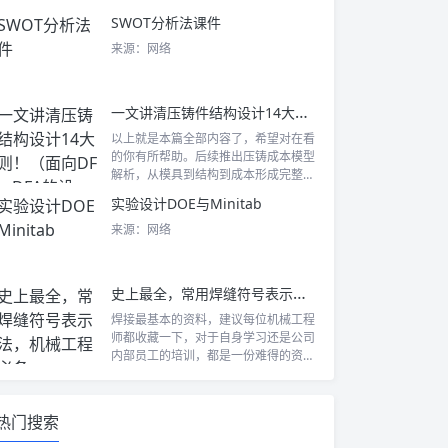
了，这...
SWOT分析法课件
来源：网络
一文讲清压铸件结构设计14大原则！（面向DFM、DFA的设计）
以上就是本篇全部内容了，希望对在看
的你有所帮助。后续推出压铸成本模型
解析，从模具到结构到成本形成完整体
系。 让...
实验设计DOE与Minitab
来源：网络
史上最全，常用焊缝符号表示方法，机械工程师必备
焊接最基本的资料，建议每位机械工程
师都收藏一下，对于自身学习还是公司
内部员工的培训，都是一份难得的资
料。 内容...
热门搜索