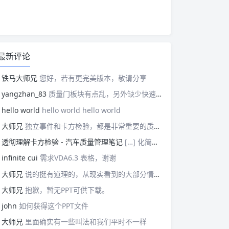
最新评论
铁马大师兄
您好，若有更完美版本，敬请分享
yangzhan_83
质量门板块有点乱，另外缺少快速反应板块。
hello world
hello world hello world
大师兄
独立事件和卡方检验，都是非常重要的质量管理概念，挺难理解的。
透彻理解卡方检验 - 汽车质量管理笔记
[…] 化简后的式子是我们在卡方检验中需要用到的式子，所以请大家牢记！对于上述式子有疑惑的读者可以学习基础的概率论，也可以参考我之前写的一篇关于独立的文章（《【直观数学】如何理解两事件间的独立关系》）。如果没有问题的话，我们可以进入到卡方检验原理与步骤的主体介绍部分！ […]
infinite cui
需求VDA6.3 表格，谢谢
大师兄
说的挺有道理的，从现实看到的大部分情况，做技术的人都比较直，对技术的一丝不苟，容易在遇到需要展现管理能力的时候，就会表现出短板来。管理需要授权，更多应该思考团队、部门间，人员发展，对未来的变化做出应对等的能力。
大师兄
抱歉，暂无PPT可供下载。
john
如何获得这个PPT文件
大师兄
里面确实有一些叫法和我们平时不一样