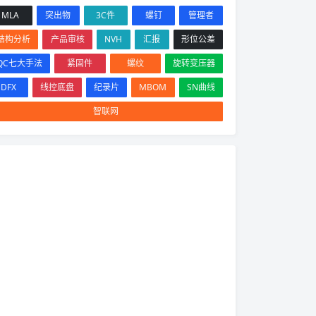
MLA
突出物
3C件
螺钉
管理者
结构分析
产品审核
NVH
汇报
形位公差
QC七大手法
紧固件
螺纹
旋转变压器
DFX
线控底盘
纪录片
MBOM
SN曲线
智联网