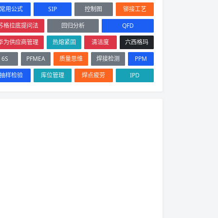
常用公式
SIP
控制图
铆接工艺
苏格拉底提问法
回归分析
QFD
华为供应商管理
热熔紧固
清洁度
六西格玛
6S
PFMEA
质量思维
焊接检测
PPM
抽样检验
库位管理
焊点疲劳
IPD