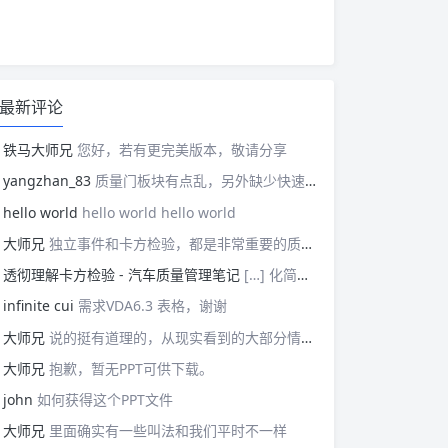
最新评论
铁马大师兄
您好，若有更完美版本，敬请分享
yangzhan_83
质量门板块有点乱，另外缺少快速反应板块。
hello world
hello world hello world
大师兄
独立事件和卡方检验，都是非常重要的质量管理概念，挺难理解的。
透彻理解卡方检验 - 汽车质量管理笔记
[…] 化简后的式子是我们在卡方检验中需要用到的式子，所以请大家牢记！对于上述式子有疑惑的读者可以学习基础的概率论，也可以参考我之前写的一篇关于独立的文章（《【直观数学】如何理解两事件间的独立关系》）。如果没有问题的话，我们可以进入到卡方检验原理与步骤的主体介绍部分！ […]
infinite cui
需求VDA6.3 表格，谢谢
大师兄
说的挺有道理的，从现实看到的大部分情况，做技术的人都比较直，对技术的一丝不苟，容易在遇到需要展现管理能力的时候，就会表现出短板来。管理需要授权，更多应该思考团队、部门间，人员发展，对未来的变化做出应对等的能力。
大师兄
抱歉，暂无PPT可供下载。
john
如何获得这个PPT文件
大师兄
里面确实有一些叫法和我们平时不一样