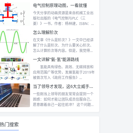
手也响...
电气控制原理动图，一看就懂
今天分享的动画资源是来自机械工业出
版社出版的《电气控制与PLC（三
菱）》一书，作者：杨林建，ISBN：9
78-...
怎么理解阶次
在文章《什么是阶次？》一文中已经讲
解了什么是阶次、为什么要关心阶次、
怎么计算阶次等内容。但是，我觉得关
于阶次的...
一文详解“氨-氢”能源路线
氢能具有绿色、高效、无碳排放和
应用范围广等优势，发展氢能于2019年
被首次写入《政府工作报告》...
当了领导才发现，这6大立威手段必须用
一些刚当上领导的朋友常常会提到一个
困惑：如何才能让团队成员信服自己，
愿意跟着自己一起往前冲？ 这个问题，
其实指...
热门搜索