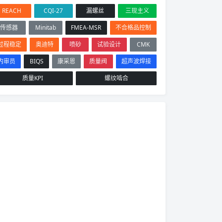
REACH
CQI-27
漏螺丝
三现主义
传感器
Minitab
FMEA-MSR
不合格品控制
过程稳定
奥迪特
喷砂
试验设计
CMK
内审员
BIQS
康采恩
质量阀
超声波焊接
质量KPI
螺纹啮合