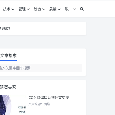
技术
管理
制造
质量
账户
意致歉！
意致歉！
意致歉！
文章搜索
猜您喜欢
CQI-15焊接系统评审实操
文章来源：网络