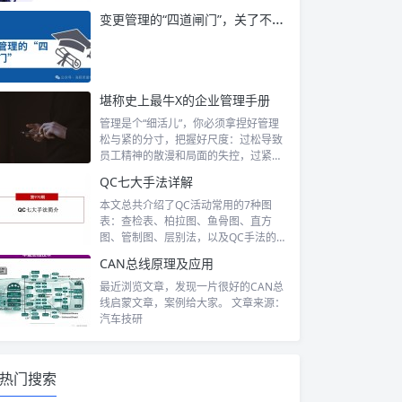
变更管理的“四道闸门”‌‌，关了不少质量风险！
堪称史上最牛X的企业管理手册
管理是个“细活儿”，你必须拿捏好管理
松与紧的分寸，把握好尺度：过松导致
员工精神的散漫和局面的失控，过紧又
会扼杀...
QC七大手法详解
本文总共介绍了QC活动常用的7种图
表：查检表、柏拉图、鱼骨图、直方
图、管制图、层别法，以及QC手法的
基本作用，...
CAN总线原理及应用
最近浏览文章，发现一片很好的CAN总
线启蒙文章，案例给大家。 文章来源：
汽车技研
热门搜索