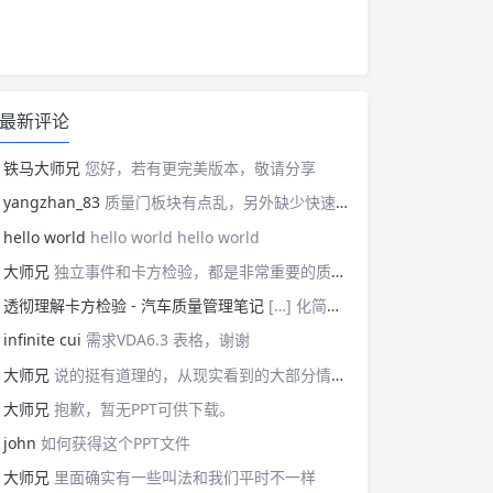
最新评论
铁马大师兄
您好，若有更完美版本，敬请分享
yangzhan_83
质量门板块有点乱，另外缺少快速反应板块。
hello world
hello world hello world
大师兄
独立事件和卡方检验，都是非常重要的质量管理概念，挺难理解的。
透彻理解卡方检验 - 汽车质量管理笔记
[…] 化简后的式子是我们在卡方检验中需要用到的式子，所以请大家牢记！对于上述式子有疑惑的读者可以学习基础的概率论，也可以参考我之前写的一篇关于独立的文章（《【直观数学】如何理解两事件间的独立关系》）。如果没有问题的话，我们可以进入到卡方检验原理与步骤的主体介绍部分！ […]
infinite cui
需求VDA6.3 表格，谢谢
大师兄
说的挺有道理的，从现实看到的大部分情况，做技术的人都比较直，对技术的一丝不苟，容易在遇到需要展现管理能力的时候，就会表现出短板来。管理需要授权，更多应该思考团队、部门间，人员发展，对未来的变化做出应对等的能力。
大师兄
抱歉，暂无PPT可供下载。
john
如何获得这个PPT文件
大师兄
里面确实有一些叫法和我们平时不一样