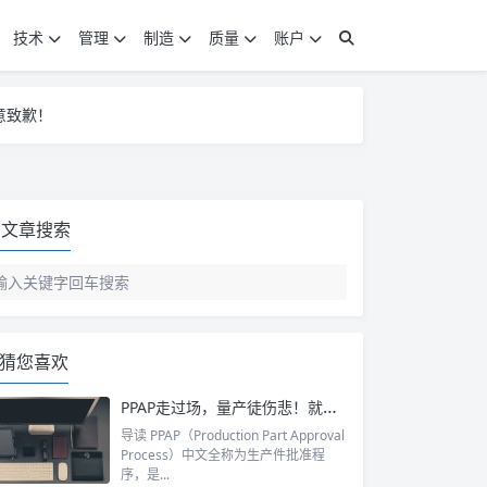
技术
管理
制造
质量
账户
意致歉！
意致歉！
意致歉！
文章搜索
猜您喜欢
PPAP走过场，量产徒伤悲！就因为少了个”P”!
导读 PPAP（Production Part Approval
Process）中文全称为生产件批准程
序，是...