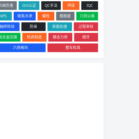
机械伤害
ISO认证
QC手法
焊接
IQC
KPS
碳氮共渗
螺栓
粗糙度
几何公差
抽样检验
防呆
表面处理
过程审核
铝合金压铸
检具制造
静态力矩
细牙
六西格玛
整车检具