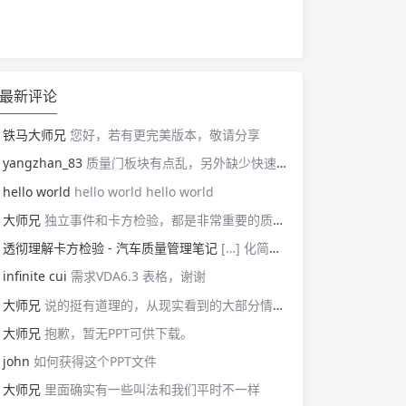
最新评论
铁马大师兄
您好，若有更完美版本，敬请分享
yangzhan_83
质量门板块有点乱，另外缺少快速反应板块。
hello world
hello world hello world
大师兄
独立事件和卡方检验，都是非常重要的质量管理概念，挺难理解的。
透彻理解卡方检验 - 汽车质量管理笔记
[…] 化简后的式子是我们在卡方检验中需要用到的式子，所以请大家牢记！对于上述式子有疑惑的读者可以学习基础的概率论，也可以参考我之前写的一篇关于独立的文章（《【直观数学】如何理解两事件间的独立关系》）。如果没有问题的话，我们可以进入到卡方检验原理与步骤的主体介绍部分！ […]
infinite cui
需求VDA6.3 表格，谢谢
大师兄
说的挺有道理的，从现实看到的大部分情况，做技术的人都比较直，对技术的一丝不苟，容易在遇到需要展现管理能力的时候，就会表现出短板来。管理需要授权，更多应该思考团队、部门间，人员发展，对未来的变化做出应对等的能力。
大师兄
抱歉，暂无PPT可供下载。
john
如何获得这个PPT文件
大师兄
里面确实有一些叫法和我们平时不一样