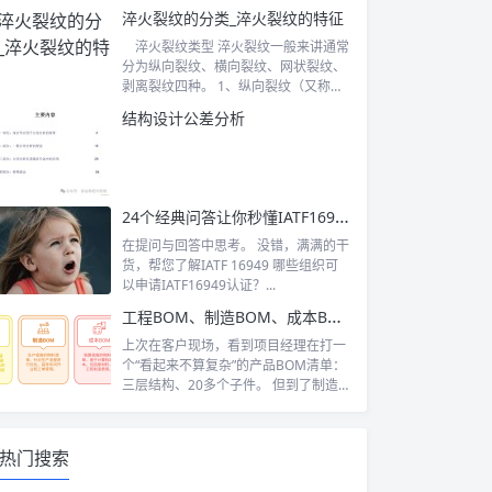
淬火裂纹的分类_淬火裂纹的特征
淬火裂纹类型 淬火裂纹一般来讲通常
分为纵向裂纹、横向裂纹、网状裂纹、
剥离裂纹四种。 1、纵向裂纹（又称轴
向裂...
结构设计公差分析
24个经典问答让你秒懂IATF16949
在提问与回答中思考。 没错，满满的干
货，帮您了解IATF 16949 哪些组织可
以申请IATF16949认证？...
工程BOM、制造BOM、成本BOM，到底有什么区别？一文讲透三种常见BOM用法
上次在客户现场，看到项目经理在打一
个“看起来不算复杂”的产品BOM清单：
三层结构、20多个子件。 但到了制造
部...
热门搜索