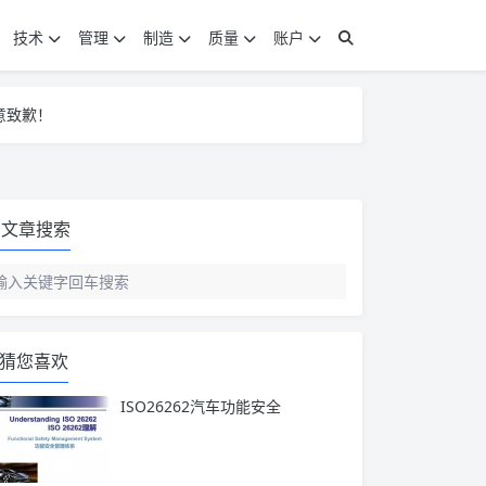
技术
管理
制造
质量
账户
意致歉！
意致歉！
意致歉！
文章搜索
猜您喜欢
ISO26262汽车功能安全