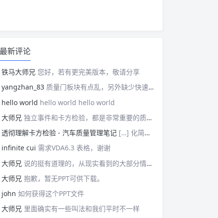
最新评论
铁马大师兄
您好，若有更完美版本，敬请分享
yangzhan_83
质量门板块有点乱，另外缺少快速反应板块。
hello world
hello world hello world
大师兄
独立事件和卡方检验，都是非常重要的质量管理概念，挺难理解的。
透彻理解卡方检验 - 汽车质量管理笔记
[…] 化简后的式子是我们在卡方检验中需要用到的式子，所以请大家牢记！对于上述式子有疑惑的读者可以学习基础的概率论，也可以参考我之前写的一篇关于独立的文章（《【直观数学】如何理解两事件间的独立关系》）。如果没有问题的话，我们可以进入到卡方检验原理与步骤的主体介绍部分！ […]
infinite cui
需求VDA6.3 表格，谢谢
大师兄
说的挺有道理的，从现实看到的大部分情况，做技术的人都比较直，对技术的一丝不苟，容易在遇到需要展现管理能力的时候，就会表现出短板来。管理需要授权，更多应该思考团队、部门间，人员发展，对未来的变化做出应对等的能力。
大师兄
抱歉，暂无PPT可供下载。
john
如何获得这个PPT文件
大师兄
里面确实有一些叫法和我们平时不一样