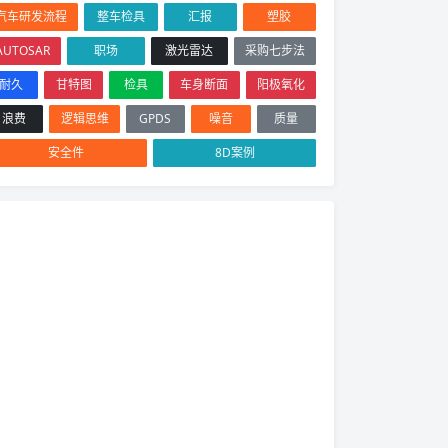
汽车研发流程
整车检具
汇报
塑胶
AUTOSAR
职场
激光雷达
采购七步法
耐久
甘特图
检具
车身断面
阳极氧化
浪费
逻辑思维
GPDS
噪音
质量
安全件
8D案例