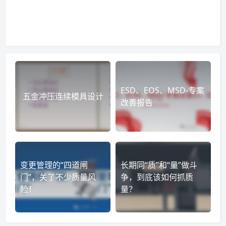
ESD、EOS、MSD-专案
五金冲压连续模具设计
改善报告
变更管理的“四道闸
长期同“质”和“量”做斗
门”‌‌，关了不少质量风
争，到底该如何抓质
险！
量？