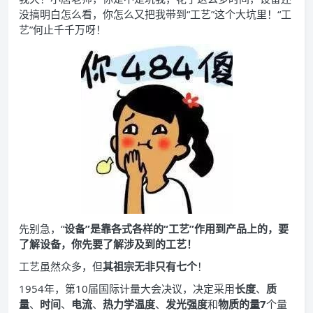
没搞明白怎么看，你怎么又把我带到“工艺”这个大坑里！“工
艺”何止千千万呀！
先别急，“
设备”
是靠各式各样的“工艺”作用到产品上的，要
了解设备，你先要了解涉及到的工艺！
工艺虽然众多，但
其祖宗无非只有七个
！
1954年，第10届国际计量大会决议，决定采用
长度
、
质
量
、
时间
、
电流
、
热力学温度
、
发光强度
和
物质的量7
个量