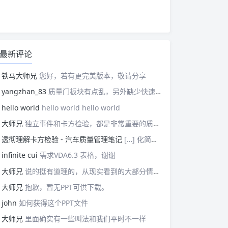
最新评论
铁马大师兄
您好，若有更完美版本，敬请分享
yangzhan_83
质量门板块有点乱，另外缺少快速反应板块。
hello world
hello world hello world
大师兄
独立事件和卡方检验，都是非常重要的质量管理概念，挺难理解的。
透彻理解卡方检验 - 汽车质量管理笔记
[…] 化简后的式子是我们在卡方检验中需要用到的式子，所以请大家牢记！对于上述式子有疑惑的读者可以学习基础的概率论，也可以参考我之前写的一篇关于独立的文章（《【直观数学】如何理解两事件间的独立关系》）。如果没有问题的话，我们可以进入到卡方检验原理与步骤的主体介绍部分！ […]
infinite cui
需求VDA6.3 表格，谢谢
大师兄
说的挺有道理的，从现实看到的大部分情况，做技术的人都比较直，对技术的一丝不苟，容易在遇到需要展现管理能力的时候，就会表现出短板来。管理需要授权，更多应该思考团队、部门间，人员发展，对未来的变化做出应对等的能力。
大师兄
抱歉，暂无PPT可供下载。
john
如何获得这个PPT文件
大师兄
里面确实有一些叫法和我们平时不一样