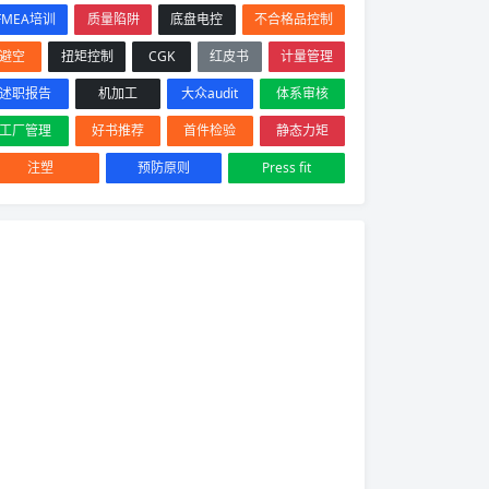
FMEA培训
质量陷阱
底盘电控
不合格品控制
避空
扭矩控制
CGK
红皮书
计量管理
述职报告
机加工
大众audit
体系审核
工厂管理
好书推荐
首件检验
静态力矩
注塑
预防原则
Press fit