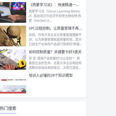
《西蒙学习法》：快速精通一个领域的学习方法
西蒙学习法（Simon Learning Metho
d）是由诺贝尔经济学奖得主赫伯特·西
蒙（Herbert A...
SPC过程控制，让质量管理不再是“救火”
目前，仍有许多企业对质量管理理解不
深，认为质量管理就是质量检验，是对
已经生产出来的产品进行简单的“质量把
关”，...
如何控制质量？关键要卡好3道关
导 读 提高产品质量的“332法则”！ 质
量是企业的生命，这是众多企业用经验
或教训总结出来的结论，大家已深信...
培训人必懂的28个知识模型
热门搜索