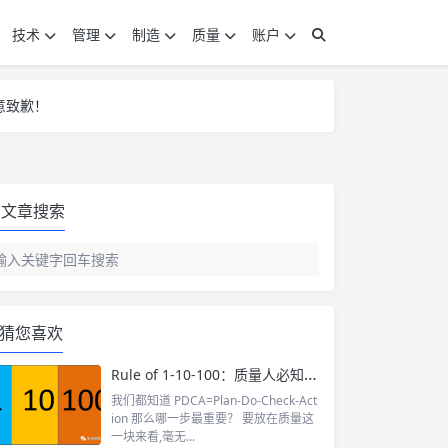
技术
管理
制造
质量
账户
意致歉！
意致歉！
意致歉！
文章搜索
猜您喜欢
Rule of 1-10-100：质量人必知之法则
我们都知道 PDCA=Plan-Do-Check-Act
ion 那么哪一步最重要？ 要放在质量这
一块来看,毫无...