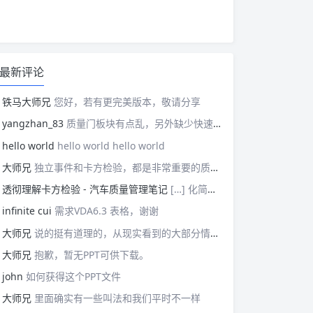
最新评论
铁马大师兄
您好，若有更完美版本，敬请分享
yangzhan_83
质量门板块有点乱，另外缺少快速反应板块。
hello world
hello world hello world
大师兄
独立事件和卡方检验，都是非常重要的质量管理概念，挺难理解的。
透彻理解卡方检验 - 汽车质量管理笔记
[…] 化简后的式子是我们在卡方检验中需要用到的式子，所以请大家牢记！对于上述式子有疑惑的读者可以学习基础的概率论，也可以参考我之前写的一篇关于独立的文章（《【直观数学】如何理解两事件间的独立关系》）。如果没有问题的话，我们可以进入到卡方检验原理与步骤的主体介绍部分！ […]
infinite cui
需求VDA6.3 表格，谢谢
大师兄
说的挺有道理的，从现实看到的大部分情况，做技术的人都比较直，对技术的一丝不苟，容易在遇到需要展现管理能力的时候，就会表现出短板来。管理需要授权，更多应该思考团队、部门间，人员发展，对未来的变化做出应对等的能力。
大师兄
抱歉，暂无PPT可供下载。
john
如何获得这个PPT文件
大师兄
里面确实有一些叫法和我们平时不一样