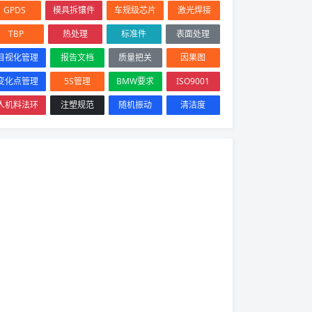
GPDS
模具拆镶件
车规级芯片
激光焊接
TBP
热处理
标准件
表面处理
目视化管理
报告文档
质量把关
因果图
变化点管理
5S管理
BMW要求
ISO9001
人机料法环
注塑规范
随机振动
清洁度