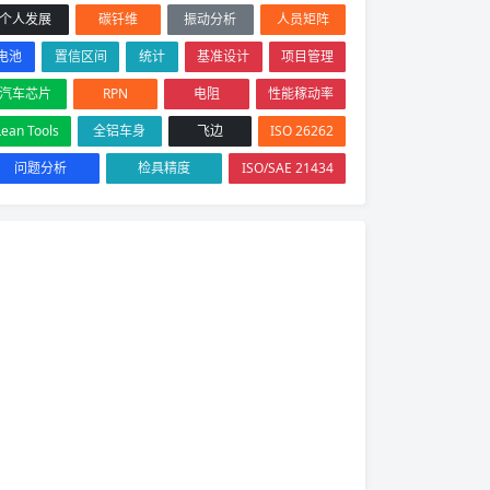
个人发展
碳钎维
振动分析
人员矩阵
电池
置信区间
统计
基准设计
项目管理
汽车芯片
RPN
电阻
性能稼动率
Lean Tools
全铝车身
飞边
ISO 26262
问题分析
检具精度
ISO/SAE 21434