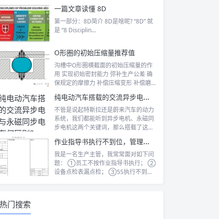
人员、环...
一篇文章读懂 8D
第一部分：8D简介 8D是啥呢? “8D” 就
是 “8 Disciplin...
O形圈的初始压缩量推荐值
沟槽中O形圈横截面的初始压缩量的作
用 实现初始密封能力 弥补生产公差 确
保规定的摩擦力 补偿压缩变形 补偿磨
损...
纯电动汽车搭载的交流异步电机与永磁同步电机有何区别？
不管是说起特斯拉还是蔚来汽车的动力
系统，我们都能听到异步电机、永磁同
步电机这两个关键词，那么搭载了这两
种不同技...
作业指导书执行不到位，管理全白费
我是一名生产主管，我常常面对如下问
题： ①员工不按作业指导书执行； ②
设备点检表漏点检； ③5S执行不到
位； ...
热门搜索