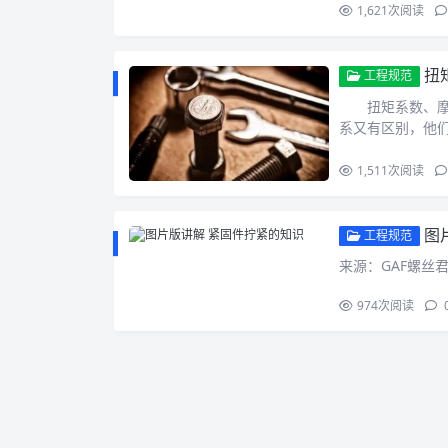
1,621
次阅读
扭
工程规范
扭矩系数、摩擦
系又有区别，他
1,511
次阅读
图
工程规范
来源：GAF螺丝
974
次阅读