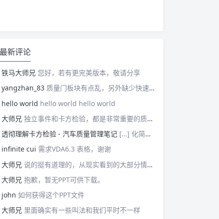
最新评论
铁马大师兄
您好，若有更完美版本，敬请分享
yangzhan_83
质量门板块有点乱，另外缺少快速反应板块。
hello world
hello world hello world
大师兄
独立事件和卡方检验，都是非常重要的质量管理概念，挺难理解的。
透彻理解卡方检验 - 汽车质量管理笔记
[…] 化简后的式子是我们在卡方检验中需要用到的式子，所以请大家牢记！对于上述式子有疑惑的读者可以学习基础的概率论，也可以参考我之前写的一篇关于独立的文章（《【直观数学】如何理解两事件间的独立关系》）。如果没有问题的话，我们可以进入到卡方检验原理与步骤的主体介绍部分！ […]
infinite cui
需求VDA6.3 表格，谢谢
大师兄
说的挺有道理的，从现实看到的大部分情况，做技术的人都比较直，对技术的一丝不苟，容易在遇到需要展现管理能力的时候，就会表现出短板来。管理需要授权，更多应该思考团队、部门间，人员发展，对未来的变化做出应对等的能力。
大师兄
抱歉，暂无PPT可供下载。
john
如何获得这个PPT文件
大师兄
里面确实有一些叫法和我们平时不一样