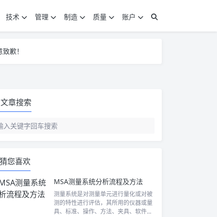
技术
管理
制造
质量
账户
意致歉！
意致歉！
意致歉！
文章搜索
猜您喜欢
MSA测量系统分析流程及方法
测量系统是对测量单元进行量化或对被
测的特性进行评估，其所用的仪器或量
具、标准、操作、方法、夹具、软件、