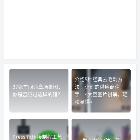
介绍5种经典去毛刺方
37张车间违章场景图，
法，让你的供应商住
你是否犯过这样的错？
手！<大量图片讲解，轻
松易懂>
Press fit压接制程工艺