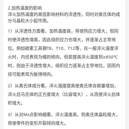
2.加热温度的影响
淬火加热温度的高低影响材料的淬透性，同时对奥氏体的成
分与晶粒大小起作用。
1）从淬透性方面看，加热温度高，将使热应力增大，但同
时使淬透性增高，因此组织应力也增大，并逐渐占主导地
位。例如碳素工具钢T8、T10、T12等，在一般淬火温度淬
火时，内径表现为缩的倾向，但若提高淬火温度到≥850℃
时，则由于淬透性增大，组织应力逐渐占主导地位，因而内
径可能表现为胀得倾向。
2）从奥氏体成分看，淬火温度提高使奥氏体含碳量增加，
淬火后马氏体的正方度增大（比容增大），从而使淬火后体
积增大。
3）从对Ms点影响细看，淬火温度高，则奥氏体晶粒粗大，
将使零件的变形开裂倾向增大。