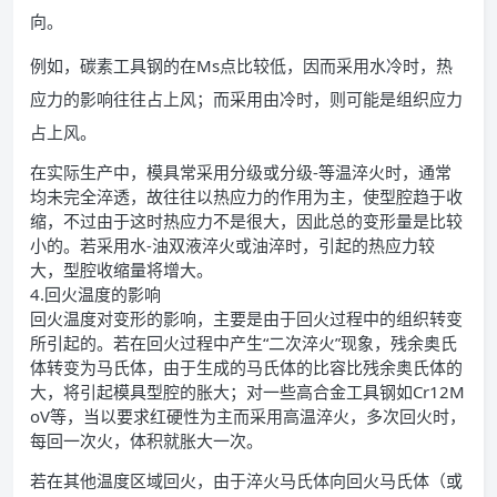
向。
例如，碳素工具钢的在Ms点比较低，因而采用水冷时，热
应力的影响往往占上风；而采用由冷时，则可能是组织应力
占上风。
在实际生产中，模具常采用分级或分级-等温淬火时，通常
均未完全淬透，故往往以热应力的作用为主，使型腔趋于收
缩，不过由于这时热应力不是很大，因此总的变形量是比较
小的。若采用水-油双液淬火或油淬时，引起的热应力较
大，型腔收缩量将增大。
4.回火温度的影响
回火温度对变形的影响，主要是由于回火过程中的组织转变
所引起的。若在回火过程中产生“二次淬火”现象，残余奥氏
体转变为马氏体，由于生成的马氏体的比容比残余奥氏体的
大，将引起模具型腔的胀大；对一些高合金工具钢如Cr12M
oV等，当以要求红硬性为主而采用高温淬火，多次回火时，
每回一次火，体积就胀大一次。
若在其他温度区域回火，由于淬火马氏体向回火马氏体（或