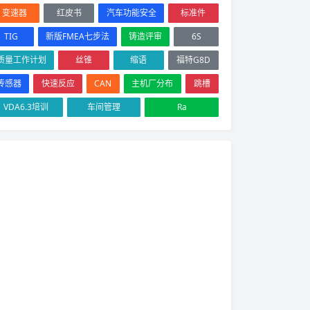
变速器
红皮书
汽车功能安全
标准件
TIG
新版FMEA七步法
铸造评审
6S
质量工作计划
丝锥
缩语
福特G8D
传感器
快速反应
CAN
主机厂分布
跳槽
VDA6.3培训
车间管理
Ra