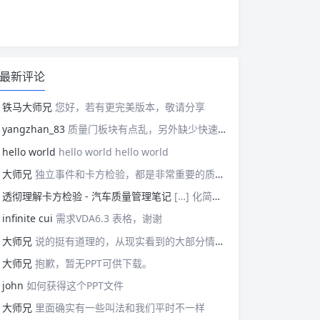
最新评论
铁马大师兄
您好，若有更完美版本，敬请分享
yangzhan_83
质量门板块有点乱，另外缺少快速反应板块。
hello world
hello world hello world
大师兄
独立事件和卡方检验，都是非常重要的质量管理概念，挺难理解的。
透彻理解卡方检验 - 汽车质量管理笔记
[…] 化简后的式子是我们在卡方检验中需要用到的式子，所以请大家牢记！对于上述式子有疑惑的读者可以学习基础的概率论，也可以参考我之前写的一篇关于独立的文章（《【直观数学】如何理解两事件间的独立关系》）。如果没有问题的话，我们可以进入到卡方检验原理与步骤的主体介绍部分！ […]
infinite cui
需求VDA6.3 表格，谢谢
大师兄
说的挺有道理的，从现实看到的大部分情况，做技术的人都比较直，对技术的一丝不苟，容易在遇到需要展现管理能力的时候，就会表现出短板来。管理需要授权，更多应该思考团队、部门间，人员发展，对未来的变化做出应对等的能力。
大师兄
抱歉，暂无PPT可供下载。
john
如何获得这个PPT文件
大师兄
里面确实有一些叫法和我们平时不一样