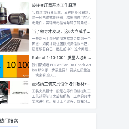
八个方面...
旋转变压器基本工作原理
1. 概述 旋转变压器，又称同步分解器，
是一种电磁式传感器，精密测位用的机
电元件，其输出电信号与转子转角成某
种...
当了领导才发现，这6大立威手段必须用
一些刚当上领导的朋友常常会提到一个
困惑：如何才能让团队成员信服自己，
愿意跟着自己一起往前冲？ 这个问题，
其实指...
Rule of 1-10-100：质量人必知之法则
我们都知道 PDCA=Plan-Do-Check-Act
ion 那么哪一步最重要？ 要放在质量这
一块来看,毫无...
麦格纳工装夹具设计培训教材+要点总结
工装夹具设计一般是在零件的机械加工
工艺过程制订之后按照某一工序的具体
要求进行的。制订工艺过程，应充分考
虑夹具实...
热门搜索