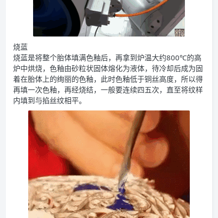
烧蓝
烧蓝是将整个胎体填满色釉后，再拿到炉温大约800℃的高
炉中烘烧，色釉由砂粒状固体熔化为液体，待冷却后成为固
着在胎体上的绚丽的色釉，此时色釉低于铜丝高度，所以得
再填一次色釉，再经烧结，一般要连续四五次，直至将纹样
内填到与掐丝纹相平。