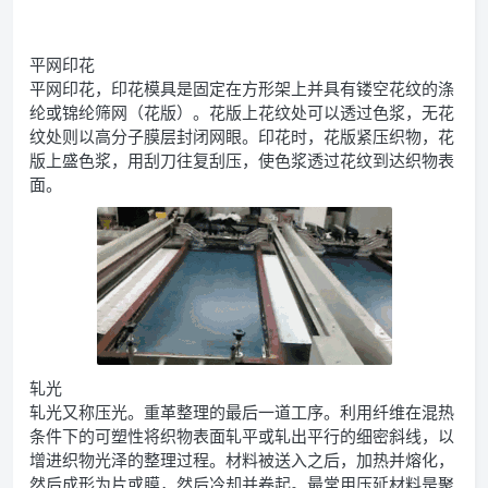
平网印花
平网印花，印花模具是固定在方形架上并具有镂空花纹的涤
纶或锦纶筛网（花版）。花版上花纹处可以透过色浆，无花
纹处则以高分子膜层封闭网眼。印花时，花版紧压织物，花
版上盛色浆，用刮刀往复刮压，使色浆透过花纹到达织物表
面。
轧光
轧光又称压光。重革整理的最后一道工序。利用纤维在混热
条件下的可塑性将织物表面轧平或轧出平行的细密斜线，以
增进织物光泽的整理过程。材料被送入之后，加热并熔化，
然后成形为片或膜，然后冷却并卷起。最常用压延材料是聚