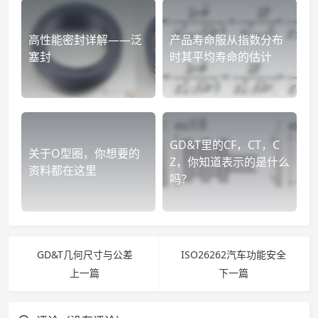
高性能密封详解——泛
产品寿命服从指数分布
塞封
时其平均寿命的估计
GD&T里的CF，CT，C
关于O型圈，你想要的
Z，你知道表示的是什么
资料都在这里
吗？
GD&T几何尺寸与公差
ISO26262汽车功能安全
上一篇
下一篇