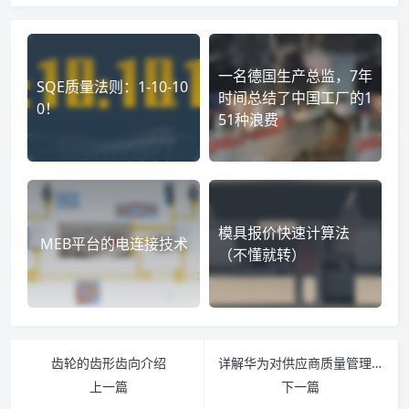
一名德国生产总监，7年
SQE质量法则：1-10-10
时间总结了中国工厂的1
0！
51种浪费
模具报价快速计算法
MEB平台的电连接技术
（不懂就转）
齿轮的齿形齿向介绍
详解华为对供应商质量管理的要求：三化一稳！
上一篇
下一篇