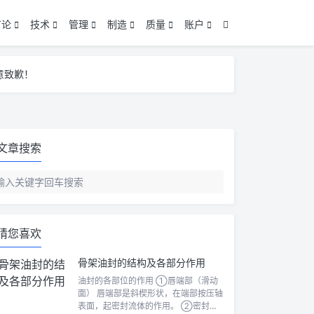
言论
技术
管理
制造
质量
账户
意致歉！
意致歉！
意致歉！
文章搜索
猜您喜欢
骨架油封的结构及各部分作用
油封的各部位的作用 ①唇端部（滑动
面） 唇端部是斜楔形状，在端部按压轴
表面，起密封流体的作用。 ②密封唇