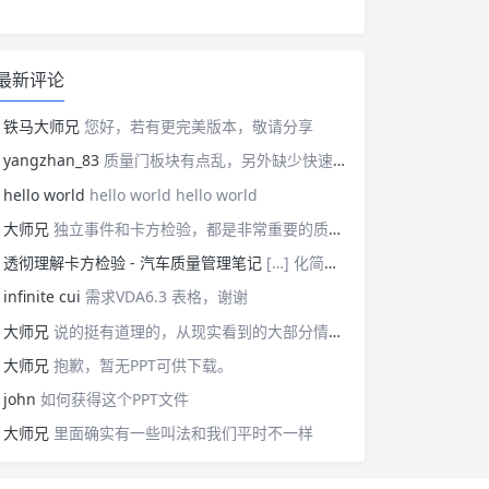
最新评论
铁马大师兄
您好，若有更完美版本，敬请分享
yangzhan_83
质量门板块有点乱，另外缺少快速反应板块。
hello world
hello world hello world
大师兄
独立事件和卡方检验，都是非常重要的质量管理概念，挺难理解的。
透彻理解卡方检验 - 汽车质量管理笔记
[…] 化简后的式子是我们在卡方检验中需要用到的式子，所以请大家牢记！对于上述式子有疑惑的读者可以学习基础的概率论，也可以参考我之前写的一篇关于独立的文章（《【直观数学】如何理解两事件间的独立关系》）。如果没有问题的话，我们可以进入到卡方检验原理与步骤的主体介绍部分！ […]
infinite cui
需求VDA6.3 表格，谢谢
大师兄
说的挺有道理的，从现实看到的大部分情况，做技术的人都比较直，对技术的一丝不苟，容易在遇到需要展现管理能力的时候，就会表现出短板来。管理需要授权，更多应该思考团队、部门间，人员发展，对未来的变化做出应对等的能力。
大师兄
抱歉，暂无PPT可供下载。
john
如何获得这个PPT文件
大师兄
里面确实有一些叫法和我们平时不一样