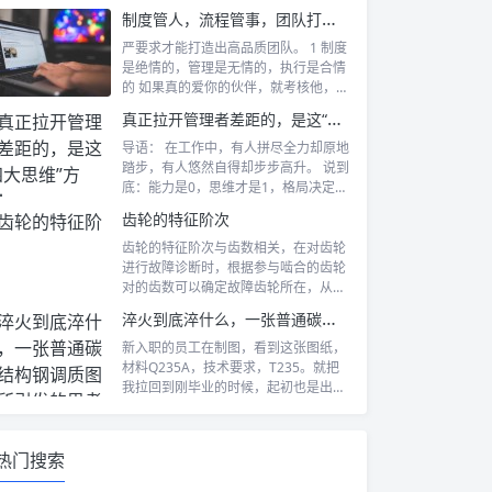
部 密...
制度管人，流程管事，团队打天下，管理定江山
严要求才能打造出高品质团队。 1 制度
是绝情的，管理是无情的，执行是合情
的 如果真的爱你的伙伴，就考核他，要
求...
真正拉开管理者差距的，是这“四大思维”方式！
导语： 在工作中，有人拼尽全力却原地
踏步，有人悠然自得却步步高升。 说到
底：能力是0，思维才是1，格局决定天
花...
齿轮的特征阶次
齿轮的特征阶次与齿数相关，在对齿轮
进行故障诊断时，根据参与啮合的齿轮
对的齿数可以确定故障齿轮所在，从而
快速的确...
淬火到底淬什么，一张普通碳素结构钢调质图纸所引发的思考
新入职的员工在制图，看到这张图纸，
材料Q235A，技术要求，T235。就把
我拉回到刚毕业的时候，起初也是出
图，...
热门搜索