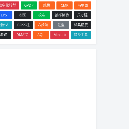
数字化转型
GVDP
跳槽
CMK
乌龟图
EPS
树图
校准
抽样检验
尺寸链
创始人
BOSS柱
六步法
注塑
检具精度
渗碳
DMAIC
AQL
Minitab
精益工具