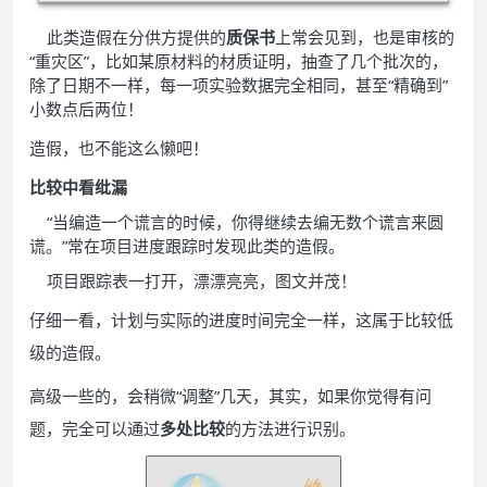
此类造假在分供方提供的
质保书
上常会见到，也是审核的
“重灾区”，比如某原材料的材质证明，抽查了几个批次的，
除了日期不一样，每一项实验数据完全相同，甚至“精确到”
小数点后两位！
造假，也不能这么懒吧！
比较中看纰漏
“当编造一个谎言的时候，你得继续去编无数个谎言来圆
谎。”常在项目进度跟踪时发现此类的造假。
项目跟踪表一打开，漂漂亮亮，图文并茂！
仔细一看，计划与实际的进度时间完全一样，这属于比较低
级的造假。
高级一些的，会稍微“调整”几天，其实，如果你觉得有问
题，完全可以通过
多处比较
的方法进行识别。