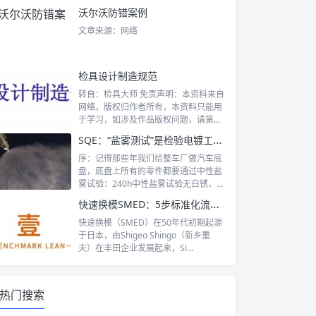
沃尔沃防错案例
文章来源：网络
检具设计制造规范
转自：检具大师 免责声明：本资料来自
网络，版权归作者所有，本资料只能用
于学习，如涉及作品版权问题，请第一
时间告...
SQE：“盐雾测试”是检验电镀工艺是否达标的最好方法
序：记得那些年我们给整车厂做汽车底
盘，底盘上所有的零件都要通过中性盐
雾试验：240h中性盐雾试验无白锈，4
80...
快速换模SMED：5步标准化流程+7个增效诀窍（有案例版）【标杆精益】
快速换模（SMED）在50年代初期起源
于日本，由Shigeo Shingo（新乡重
夫）在丰田企业发展起来，Si...
热门搜索