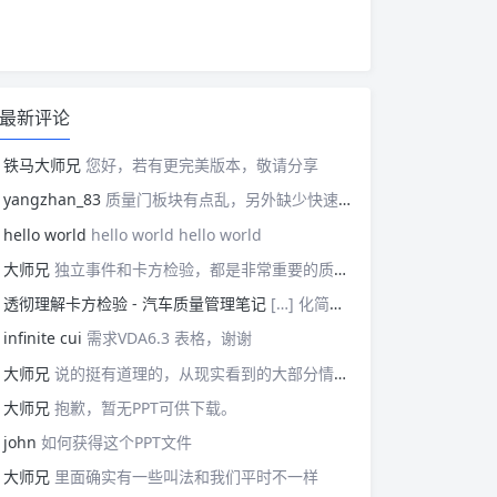
最新评论
铁马大师兄
您好，若有更完美版本，敬请分享
yangzhan_83
质量门板块有点乱，另外缺少快速反应板块。
hello world
hello world hello world
大师兄
独立事件和卡方检验，都是非常重要的质量管理概念，挺难理解的。
透彻理解卡方检验 - 汽车质量管理笔记
[…] 化简后的式子是我们在卡方检验中需要用到的式子，所以请大家牢记！对于上述式子有疑惑的读者可以学习基础的概率论，也可以参考我之前写的一篇关于独立的文章（《【直观数学】如何理解两事件间的独立关系》）。如果没有问题的话，我们可以进入到卡方检验原理与步骤的主体介绍部分！ […]
infinite cui
需求VDA6.3 表格，谢谢
大师兄
说的挺有道理的，从现实看到的大部分情况，做技术的人都比较直，对技术的一丝不苟，容易在遇到需要展现管理能力的时候，就会表现出短板来。管理需要授权，更多应该思考团队、部门间，人员发展，对未来的变化做出应对等的能力。
大师兄
抱歉，暂无PPT可供下载。
john
如何获得这个PPT文件
大师兄
里面确实有一些叫法和我们平时不一样