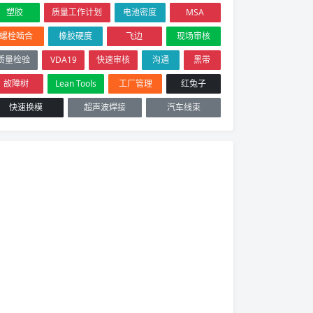
塑胶
质量工作计划
电池密度
MSA
螺栓啮合
橡胶硬度
飞边
现场审核
质量检验
VDA19
快速审核
沟通
黑带
故障树
Lean Tools
工厂管理
红兔子
快速换模
超声波焊接
汽车线束