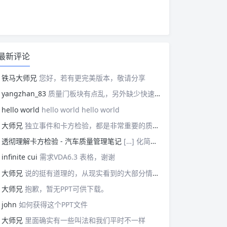
最新评论
铁马大师兄
您好，若有更完美版本，敬请分享
yangzhan_83
质量门板块有点乱，另外缺少快速反应板块。
hello world
hello world hello world
大师兄
独立事件和卡方检验，都是非常重要的质量管理概念，挺难理解的。
透彻理解卡方检验 - 汽车质量管理笔记
[…] 化简后的式子是我们在卡方检验中需要用到的式子，所以请大家牢记！对于上述式子有疑惑的读者可以学习基础的概率论，也可以参考我之前写的一篇关于独立的文章（《【直观数学】如何理解两事件间的独立关系》）。如果没有问题的话，我们可以进入到卡方检验原理与步骤的主体介绍部分！ […]
infinite cui
需求VDA6.3 表格，谢谢
大师兄
说的挺有道理的，从现实看到的大部分情况，做技术的人都比较直，对技术的一丝不苟，容易在遇到需要展现管理能力的时候，就会表现出短板来。管理需要授权，更多应该思考团队、部门间，人员发展，对未来的变化做出应对等的能力。
大师兄
抱歉，暂无PPT可供下载。
john
如何获得这个PPT文件
大师兄
里面确实有一些叫法和我们平时不一样