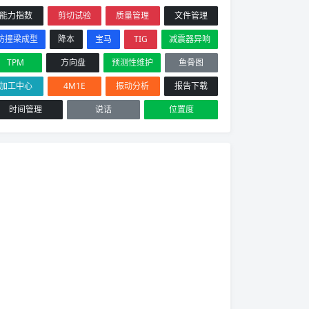
能力指数
剪切试验
质量管理
文件管理
防撞梁成型
降本
宝马
TIG
减震器异响
TPM
方向盘
预测性维护
鱼骨图
加工中心
4M1E
振动分析
报告下载
时间管理
说话
位置度