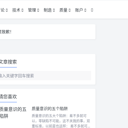
言论
技术
管理
制造
质量
账户
意致歉！
意致歉！
意致歉！
文章搜索
猜您喜欢
质量意识的五个陷阱
质量意识的五大个陷阱：差不多就可
以，零缺陷不可能，这不关我的事，双
重标准，以前是也这样： 差不多就可以