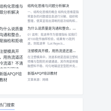
表现及...
结构化思维与问题分析解决
一、结构化思维的概念 结构化思维是指
将复杂的问题或信息进行分解、组织和
整理，使其呈现出清晰的层次结构和逻
辑关系...
为什么说质量是沟通和整合，不是抽检和拒收
01 误用：批退率作为管理指标 如我们
对100批作抽样检验，结果有15批判
退，则批退率（Lot Rejecti...
注塑模具开模，用热流道还是冷流道？不清楚这些别瞎选
在注塑模具中，流道系统是连接注塑机
喷嘴与型腔的关键通道，其作用是将熔
融塑料平稳、均匀地输送至型腔并充
满。 流道...
新版APQP培训教材
文章来源：网络
热门搜索