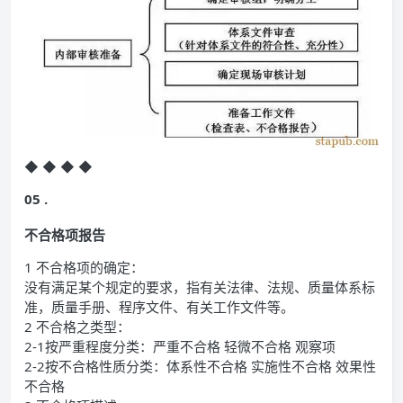
◆ ◆ ◆ ◆
05 .
不合格项报告
1 不合格项的确定：
没有满足某个规定的要求，指有关法律、法规、质量体系标
准，质量手册、程序文件、有关工作文件等。
2 不合格之类型：
2-1按严重程度分类：严重不合格 轻微不合格 观察项
2-2按不合格性质分类：体系性不合格 实施性不合格 效果性
不合格