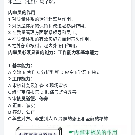
本企业（组织）较了解。
内审员的作用
1 对质量体系的运行起监督作用。
2 对质量体系的保持和改进起参谋作用。
3 在质量管理方面联系领导和员工。
4 在质量体系的有效实施方面起带头作用。
5 在外部审核时，起内外接口作用。
内审员必须具备的能力：工作能力和基本能力
1 基本能力：
A 交流 B 合作 C 分析判断 D 应变 E学习 F 独立
2 工作能力：
A 审核计划及准备 B 现场审核
C 编写审核报告 D 跟踪与监督改善
3 审核员道德、修养
A 正直、诚实
B 客观、公正
C 尊重对方、尊重别人 D 冷静的态度和坚毅的精神