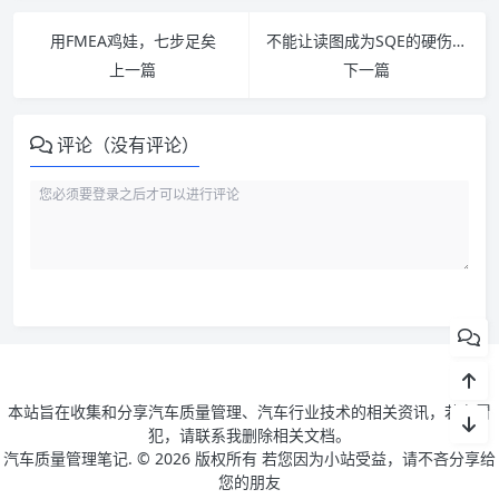
用FMEA鸡娃，七步足矣
不能让读图成为SQE的硬伤：尺寸链原理与应用
上一篇
下一篇
评论（没有评论）
本站旨在收集和分享汽车质量管理、汽车行业技术的相关资讯，若有冒
犯，请联系我删除相关文档。
汽车质量管理笔记. ©
2026 版权所有 若您因为小站受益，请不吝分享给
您的朋友