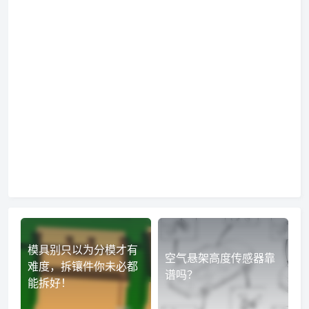
模具别只以为分模才有
空气悬架高度传感器靠
难度，拆镶件你未必都
谱吗？
能拆好！