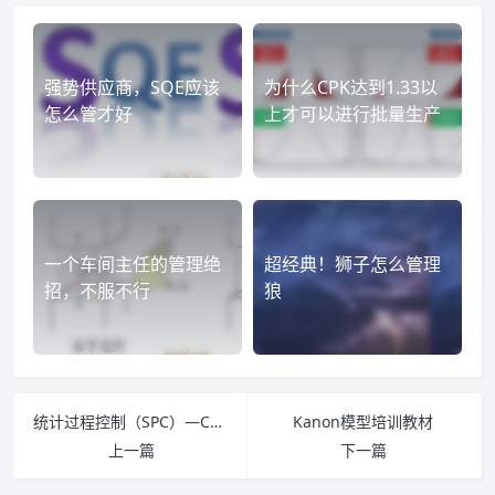
强势供应商，SQE应该
为什么CPK达到1.33以
怎么管才好
上才可以进行批量生产
一个车间主任的管理绝
超经典！狮子怎么管理
招，不服不行
狼
统计过程控制（SPC）—Cpk和Ppk哪个大？
Kanon模型培训教材
上一篇
下一篇