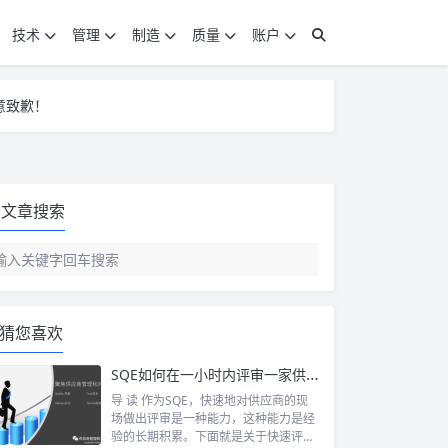
技术
管理
制造
质量
账户
意致歉！
意致歉！
意致歉！
文章搜索
猜您喜欢
SQE如何在一小时内评审一家供应商？
导 读 作为SQE，快速地对供应商的现
场做出评审是一种能力，这种能力是经
验的长期积累。下面就是关于快速评审