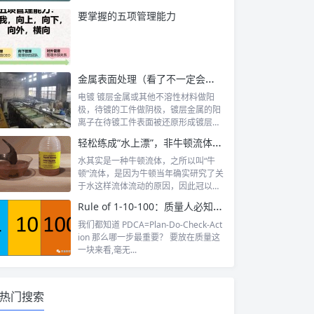
知识吧...
要掌握的五项管理能力
金属表面处理（看了不一定会，但不看绝对不会）
电镀 镀层金属或其他不溶性材料做阳
极，待镀的工件做阴极，镀层金属的阳
离子在待镀工件表面被还原形成镀层。
为排除其...
轻松练成“水上漂”，非牛顿流体你了解么？
水其实是一种牛顿流体，之所以叫“牛
顿”流体，是因为牛顿当年确实研究了关
于水这样流体流动的原因，因此冠以他
的大名...
Rule of 1-10-100：质量人必知之法则
我们都知道 PDCA=Plan-Do-Check-Act
ion 那么哪一步最重要？ 要放在质量这
一块来看,毫无...
热门搜索