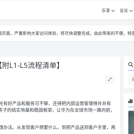
乐享
言论
告遮挡页面，严重影响大家访问体验，将尽快调整完成，由此带来的不便，特
告遮挡页面，严重影响大家访问体验，将尽快调整完成，由此带来的不便，特
告遮挡页面，严重影响大家访问体验，将尽快调整完成，由此带来的不便，特
附L1-L5流程清单】
光有好产品和服务可不够，还得把内部运营管理得井井有
像是盖房子的结实地基和稳固框架，让华为在全球市场一路向前，
理办法。从发现客户想要什么，到把产品送到客户手里，再