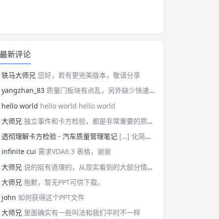
最新评论
铁马大师兄
您好，若有更完美版本，敬请分享
yangzhan_83
质量门板块有点乱，另外缺少快速反应板块。
hello world
hello world hello world
大师兄
独立事件和卡方检验，都是非常重要的质量管理概念，挺难理解的。
透彻理解卡方检验 - 汽车质量管理笔记
[…] 化简后的式子是我们在卡方检验中需要用到的式子，所以请大家牢记！对于上述式子有疑惑的读者可以学习基础的概率论，也可以参考我之前写的一篇关于独立的文章（《【直观数学】如何理解两事件间的独立关系》）。如果没有问题的话，我们可以进入到卡方检验原理与步骤的主体介绍部分！ […]
infinite cui
需求VDA6.3 表格，谢谢
大师兄
说的挺有道理的，从现实看到的大部分情况，做技术的人都比较直，对技术的一丝不苟，容易在遇到需要展现管理能力的时候，就会表现出短板来。管理需要授权，更多应该思考团队、部门间，人员发展，对未来的变化做出应对等的能力。
大师兄
抱歉，暂无PPT可供下载。
john
如何获得这个PPT文件
大师兄
里面确实有一些叫法和我们平时不一样