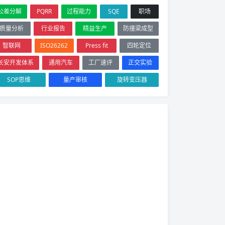
公差分解
PQRR
过程能力
SQE
职场
质量分析
行业报告
精益生产
防撞梁成型
智联网
ISO26262
Press fit
四轮定位
长安开发体系
通用汽车
工厂速评
正交实验
SOP思维
量产审核
旋转变压器