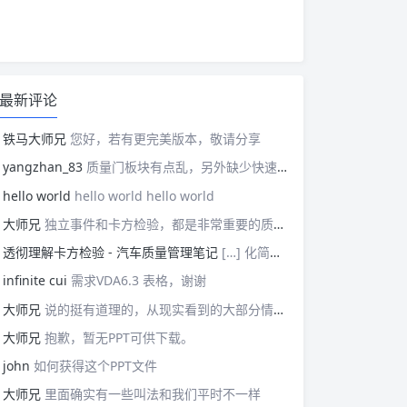
最新评论
铁马大师兄
您好，若有更完美版本，敬请分享
yangzhan_83
质量门板块有点乱，另外缺少快速反应板块。
hello world
hello world hello world
大师兄
独立事件和卡方检验，都是非常重要的质量管理概念，挺难理解的。
透彻理解卡方检验 - 汽车质量管理笔记
[…] 化简后的式子是我们在卡方检验中需要用到的式子，所以请大家牢记！对于上述式子有疑惑的读者可以学习基础的概率论，也可以参考我之前写的一篇关于独立的文章（《【直观数学】如何理解两事件间的独立关系》）。如果没有问题的话，我们可以进入到卡方检验原理与步骤的主体介绍部分！ […]
infinite cui
需求VDA6.3 表格，谢谢
大师兄
说的挺有道理的，从现实看到的大部分情况，做技术的人都比较直，对技术的一丝不苟，容易在遇到需要展现管理能力的时候，就会表现出短板来。管理需要授权，更多应该思考团队、部门间，人员发展，对未来的变化做出应对等的能力。
大师兄
抱歉，暂无PPT可供下载。
john
如何获得这个PPT文件
大师兄
里面确实有一些叫法和我们平时不一样