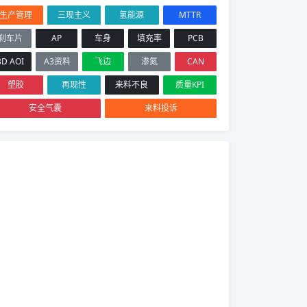
生产管理
三现主义
氢能源
MTTR
刹车片
AP
车身
填充率
PCB
3D AOI
A3资料
飞边
渗氮
CAN
塑胶
再现性
来料不良
质量KPI
安全气囊
来料投诉