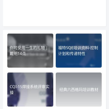
你可受用一生的礼物 |
福特SQE培训资料-控制
戴明14点
计划和传递特性
CQI-15焊接系统评审实
经典六西格玛培训教材
操