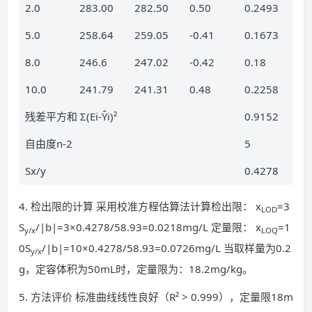
2.0
283.00
282.50
0.50
0.2493
5.0
258.64
259.05
-0.41
0.1673
8.0
246.6
247.02
-0.42
0.18
10.0
241.79
241.31
0.48
0.2258
残差平方和 Σ(Ei-Ŷi)²
0.9152
自由度n-2
5
Sx/y
0.4278
4. 检出限的计算 采用校准方程估算法计算检出限： x
=3
LOD
S
/|b|=3×0.4278/58.93=0.0218mg/L 定量限： x
=1
y/x
LO
Q
0S
/|b|=10×0.4278/58.93=0.0726mg/L 当取样量为0.2
y/x
g，定容体积为50mL时，定量限为：18.2mg/kg。
5. 方法评价 标准曲线线性良好（R² > 0.999），定量限18m