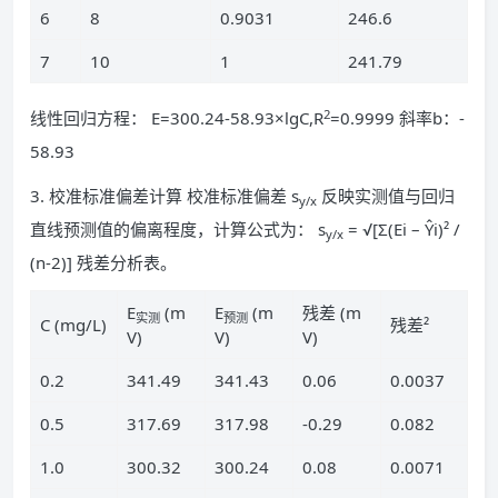
6
8
0.9031
246.6
7
10
1
241.79
2
线性回归方程： E=300.24-58.93×lgC,R
=0.9999 斜率b：-
58.93
3. 校准标准偏差计算 校准标准偏差 s
反映实测值与回归
y/x
直线预测值的偏离程度，计算公式为： s
= √[Σ(Ei – Ŷi)² /
y/x
(n-2)] 残差分析表。
E
(m
E
(m
残差 (m
实测
预测
C (mg/L)
残差²
V)
V)
V)
0.2
341.49
341.43
0.06
0.0037
0.5
317.69
317.98
-0.29
0.082
1.0
300.32
300.24
0.08
0.0071