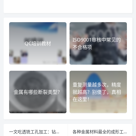
ISO9001审核中常见的
QC培训教材
不合格项
重复测量越多次，精度
金属有哪些断裂类型？
就越高？别傻了，真相
在这里！
一文吃透铣工孔加工：钻孔、铰孔、镗孔 3 大工艺，刀具选型 + 切削用量 + 质量分析全解析（附加工参数表）
各种金属材料最全的成形工艺介绍【铸、锻、焊、轧、机加工、3D打印】