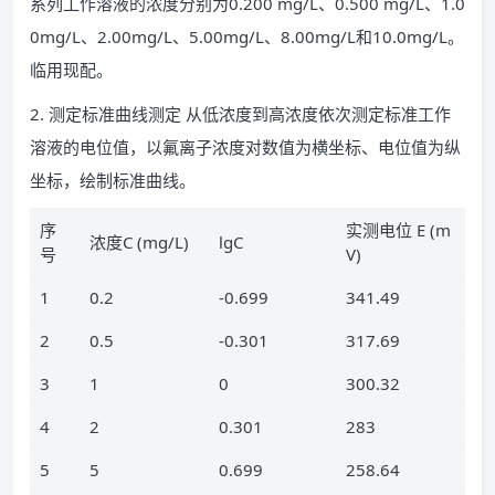
系列工作溶液的浓度分别为0.200 mg/L、0.500 mg/L、1.0
0mg/L、2.00mg/L、5.00mg/L、8.00mg/L和10.0mg/L。
临用现配。
2. 测定标准曲线测定 从低浓度到高浓度依次测定标准工作
溶液的电位值，以氟离子浓度对数值为横坐标、电位值为纵
坐标，绘制标准曲线。
序
实测电位 E (m
浓度C (mg/L)
lgC
号
V)
1
0.2
-0.699
341.49
2
0.5
-0.301
317.69
3
1
0
300.32
4
2
0.301
283
5
5
0.699
258.64