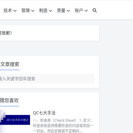
技术
管理
制造
质量
账户
意致歉！
意致歉！
意致歉！
文章搜索
猜您喜欢
QC七大手法
一、检查表（Check Sheet） 1. 定义：
检查表就是将需要检查的内容或项目一
一列出，然后定期或不定期的...