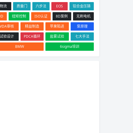
物流
质量门
六步法
EOS
铝合金压铸
8D
扭矩控制
ISO认证
8D案例
无刷电机
VDA审核
精益制造
苹果陷进
泵原理
试验设计
PDCA循环
盐雾试验
七大手法
BMW
6sigma培训