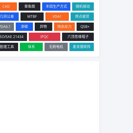
CAD
章鱼图
丰田生产方式
随机振动
几何公差
MTBF
VDA1
焊点疲劳
VDA6.1
渗碳
异物
残余应力
QSB+
ISO/SAE 21434
IPQC
六顶思维帽子
管理工具
体系
无刷电机
麦肯锡矩阵