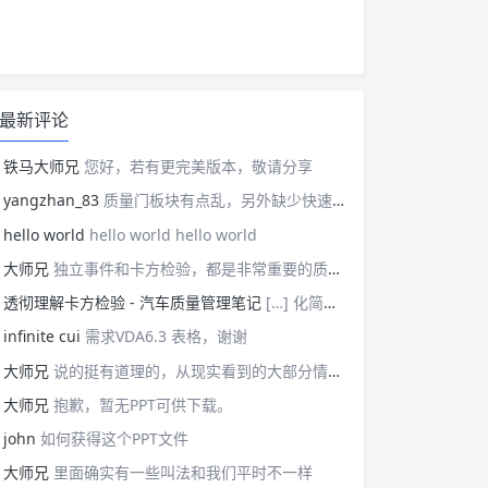
最新评论
铁马大师兄
您好，若有更完美版本，敬请分享
yangzhan_83
质量门板块有点乱，另外缺少快速反应板块。
hello world
hello world hello world
大师兄
独立事件和卡方检验，都是非常重要的质量管理概念，挺难理解的。
透彻理解卡方检验 - 汽车质量管理笔记
[…] 化简后的式子是我们在卡方检验中需要用到的式子，所以请大家牢记！对于上述式子有疑惑的读者可以学习基础的概率论，也可以参考我之前写的一篇关于独立的文章（《【直观数学】如何理解两事件间的独立关系》）。如果没有问题的话，我们可以进入到卡方检验原理与步骤的主体介绍部分！ […]
infinite cui
需求VDA6.3 表格，谢谢
大师兄
说的挺有道理的，从现实看到的大部分情况，做技术的人都比较直，对技术的一丝不苟，容易在遇到需要展现管理能力的时候，就会表现出短板来。管理需要授权，更多应该思考团队、部门间，人员发展，对未来的变化做出应对等的能力。
大师兄
抱歉，暂无PPT可供下载。
john
如何获得这个PPT文件
大师兄
里面确实有一些叫法和我们平时不一样