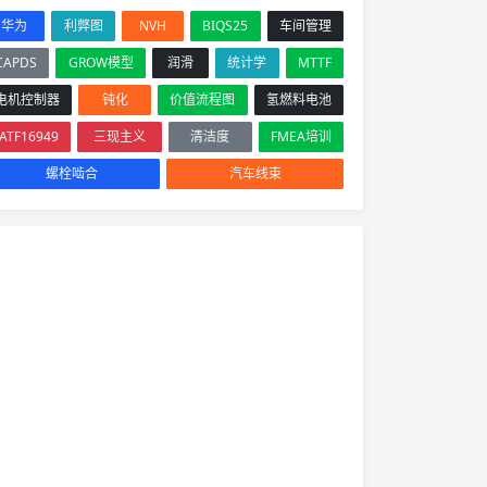
华为
利弊图
NVH
BIQS25
车间管理
CAPDS
GROW模型
润滑
统计学
MTTF
电机控制器
钝化
价值流程图
氢燃料电池
IATF16949
三现主义
清洁度
FMEA培训
螺栓啮合
汽车线束