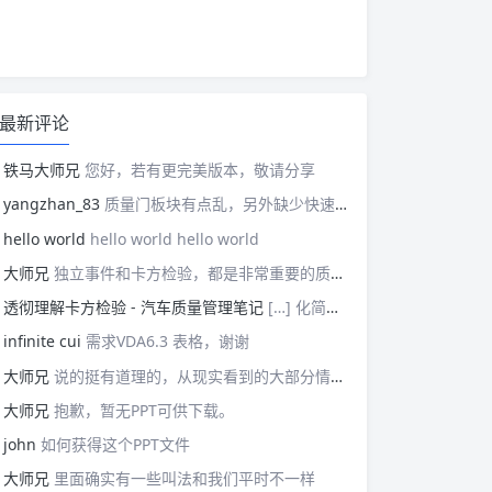
最新评论
铁马大师兄
您好，若有更完美版本，敬请分享
yangzhan_83
质量门板块有点乱，另外缺少快速反应板块。
hello world
hello world hello world
大师兄
独立事件和卡方检验，都是非常重要的质量管理概念，挺难理解的。
透彻理解卡方检验 - 汽车质量管理笔记
[…] 化简后的式子是我们在卡方检验中需要用到的式子，所以请大家牢记！对于上述式子有疑惑的读者可以学习基础的概率论，也可以参考我之前写的一篇关于独立的文章（《【直观数学】如何理解两事件间的独立关系》）。如果没有问题的话，我们可以进入到卡方检验原理与步骤的主体介绍部分！ […]
infinite cui
需求VDA6.3 表格，谢谢
大师兄
说的挺有道理的，从现实看到的大部分情况，做技术的人都比较直，对技术的一丝不苟，容易在遇到需要展现管理能力的时候，就会表现出短板来。管理需要授权，更多应该思考团队、部门间，人员发展，对未来的变化做出应对等的能力。
大师兄
抱歉，暂无PPT可供下载。
john
如何获得这个PPT文件
大师兄
里面确实有一些叫法和我们平时不一样