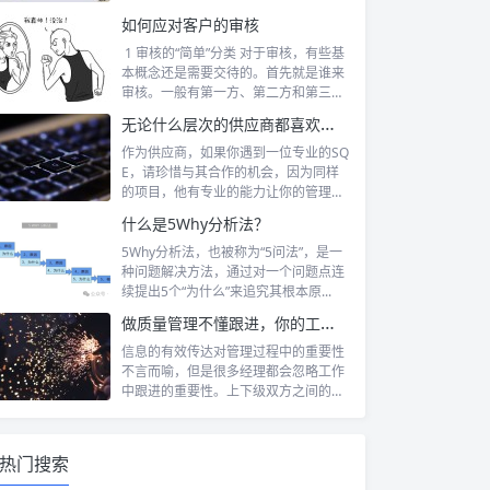
系呢？ ...
如何应对客户的审核
1 审核的“简单”分类 对于审核，有些基
本概念还是需要交待的。首先就是谁来
审核。一般有第一方、第二方和第三
方...
无论什么层次的供应商都喜欢跟SQE中的高手过招儿
作为供应商，如果你遇到一位专业的SQ
E，请珍惜与其合作的机会，因为同样
的项目，他有专业的能力让你的管理成
本保持...
什么是5Why分析法？
5Why分析法‌，也被称为“5问法”，是一
种问题解决方法，通过对一个问题点连
续提出5个“为什么”来追究其根本原...
做质量管理不懂跟进，你的工作等于白做了
信息的有效传达对管理过程中的重要性
不言而喻，但是很多经理都会忽略工作
中跟进的重要性。上下级双方之间的信
息不对称...
热门搜索