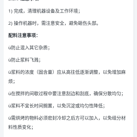
1) 完成，清理机器设备及工作环境；
2) 操作机器时，需注意安全，避免砸伤头部。
配料注意事项：
ü防止混入其它杂质；
ü防止浆料飞溅；
ü浆料的浓度（固含量）应从高往低逐渐调整，以免增加麻
烦；
ü在搅拌的间歇过程中要注意刮边和刮底，确保分散均匀；
ü浆料不宜长时间搁置，以免沉淀或均匀性降低；
ü需烘烤的物料必须密封冷却之后方可以加入，以免组分材
料性质变化；