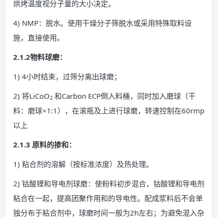
烘烤温度视分子量的大小决定。
4) NMP：脱水。使用干燥分子筛脱水或采用特殊取料设
施，直接使用。
2.1.2物料球磨：
1) 4小时结束，过筛分离出球磨；
2) 将LiCoO
和Carbon ECP倒入料桶，同时加入磨球（干
2
料：磨球=1:1），在滚瓶及上进行球磨，转速控制在60rmp
以上
2.1.3 原料的掺和：
1) 粘合剂的溶解（按标准浓度）及热处理。
2) 钴酸锂和导电剂球磨：使粉料初步混合，钴酸锂和导电剂
粘合在一起，提高团聚作用和的导电性。配成浆料后不会单
独分布于粘合剂中，球磨时间一般为2h左右；为避免混入杂