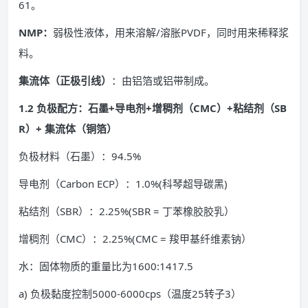
61。
NMP：
弱极性液体，用来溶解/溶胀PVDF，同时用来稀释浆
料。
集流体（正极引线）
：由铝箔或铝带制成。
1.2 负极配方：石墨+导电剂+增稠剂（CMC）+粘结剂（SB
R）+ 集流体（铜箔）
负极材料（石墨）：94.5%
导电剂（Carbon ECP）：1.0%(科琴超导碳黑)
粘结剂（SBR）：2.25%(SBR = 丁苯橡胶胶乳）
增稠剂（CMC）：2.25%(CMC = 羧甲基纤维素钠）
水：固体物质的重量比为1600:1417.5
a) 负极黏度控制5000-6000cps（温度25转子3）