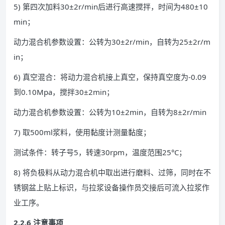
5) 第四次加料30±2r/min后进行高速搅拌，时间为480±10
min；
动力混合机参数设置：公转为30±2r/min，自转为25±2r/m
in；
6) 真空混合：将动力混合机接上真空，保持真空度为-0.09
到0.10Mpa，搅拌30±2min；
动力混合机参数设置：公转为10±2min，自转为8±2r/min
7) 取500ml浆料，使用黏度计测量黏度；
测试条件：转子号5，转速30rpm，温度范围25°C；
8) 将负极料从动力混合机中取出进行磨料、过筛，同时在不
锈钢盆上贴上标识，与拉浆设备操作员交接后可流入拉浆作
业工序。
2.2.6
注意事项