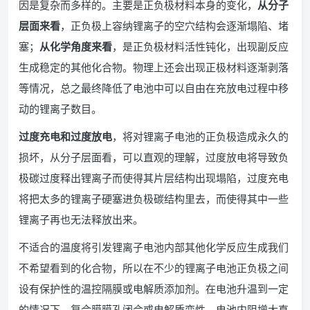
因是复杂而多样的。主要是正负极材料本身的变化，
从分子
层面来看
，正负极上容纳锂离子的空穴结构会逐渐塌陷、堵
塞；
从化学角度来看
，是正负极材料活性钝化，出现副反应
生成稳定的其他化合物。物理上还会出现正极材料逐渐剥落
等情况，总之最终降低了电池中可以自由在充放电过程中移
动的锂离子数目。
过度充电和过度放电
，将对锂离子电池的正负极造成永久的
损坏，从分子层面看，可以直观的理解，过度放电将导致负
极碳过度释出锂离子而使得其片层结构出现塌陷，过度充电
将把太多的锂离子硬塞进负极碳结构里去，而使得其中一些
锂离子再也无法释放出来。
不适合的温度将引发锂离子电池内部其他化学反应生成我们
不希望看到的化合物，所以在不少的锂离子电池正负极之间
设有保护性的温控隔膜或电解质添加剂。在电池升温到一定
的情况下，复合膜膜孔闭合或电解质变性，电池内阻增大直