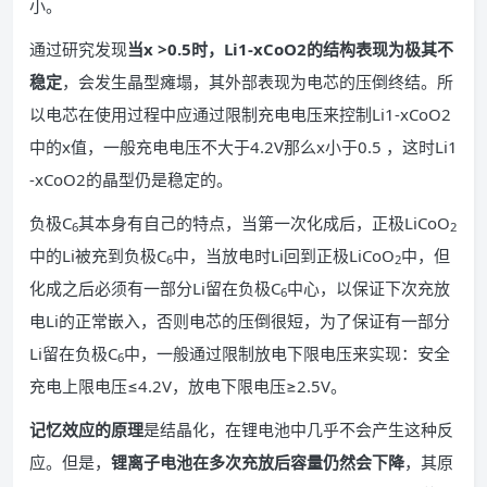
小。
通过研究发现
当x >0.5时，Li1-xCoO2的结构表现为极其不
稳定
，会发生晶型瘫塌，其外部表现为电芯的压倒终结。所
以电芯在使用过程中应通过限制充电电压来控制Li1-xCoO2
中的x值，一般充电电压不大于4.2V那么x小于0.5 ，这时Li1
-xCoO2的晶型仍是稳定的。
负极C
其本身有自己的特点，当第一次化成后，正极LiCoO
6
2
中的Li被充到负极C
中，当放电时Li回到正极LiCoO
中，但
6
2
化成之后必须有一部分Li留在负极C
中心，以保证下次充放
6
电Li的正常嵌入，否则电芯的压倒很短，为了保证有一部分
Li留在负极C
中，一般通过限制放电下限电压来实现：安全
6
充电上限电压≤4.2V，放电下限电压≥2.5V。
记忆效应的原理
是结晶化，在锂电池中几乎不会产生这种反
应。但是，
锂离子电池在多次充放后容量仍然会下降
，其原