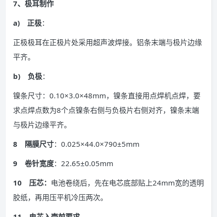
7、极耳制作
a) 正极
：
正极极耳在正极片处采用超声波焊接。铝条末端与极片边缘
平齐。
b) 负极
：
镍条尺寸：0.10×3.0×48mm，镍条直接用点焊机点焊，要
求点焊点数为8个点镍条右侧与负极片右侧对齐，镍条末端
与极片边缘平齐。
8 隔膜尺寸
：0.025×44.0×790±5mm
9 卷针宽度
：22.65±0.05mm
10 压芯：
电池卷绕后，先在电芯底部贴上24mm宽的透明
胶纸，再用压平机冷压两次。
11 电芯入壳前要求