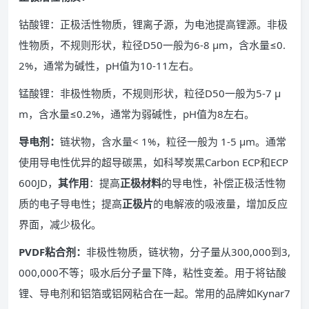
钴酸锂：正极活性物质，锂离子源，为电池提高锂源。非极
性物质，不规则形状，粒径D50一般为6-8 μm，含水量≤0.
2%，通常为碱性，pH值为10-11左右。
锰酸锂：非极性物质，不规则形状，粒径D50一般为5-7 μ
m，含水量≤0.2%，通常为弱碱性，pH值为8左右。
导电剂：
链状物，含水量< 1%，粒径一般为 1-5 μm。通常
使用导电性优异的超导碳黑，如科琴炭黑Carbon ECP和ECP
600JD，
其作用
：提高
正极材料
的导电性，补偿正极活性物
质的电子导电性；提高
正极片
的电解液的吸液量，增加反应
界面，减少极化。
PVDF粘合剂：
非极性物质，链状物，分子量从300,000到3,
000,000不等；吸水后分子量下降，粘性变差。用于将钴酸
锂、导电剂和铝箔或铝网粘合在一起。常用的品牌如Kynar7