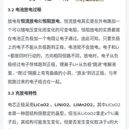
3.2 电池放电过程
放电有
恒流放电
和
恒阻放电
，恒流放电其实是在外电路加一
个可以随电压变化而变化的可变电阻，恒阻放电的实质都是
在电池正负极加一个电阻让电子通过。由此可知，只要负极
上的电子不能从负极跑到正极，电池就不会放电。电子和Li
+都是同时行动的，方向相同但路不同，放电时，电子从负
极经过电子导体跑到正极，锂离子Li+从负极“跳进”电解液
里，“爬过”隔膜上弯弯曲曲的小洞，“游泳”到达正极，与早
就跑过来的电子结合在一起。
3.3 充放电特性
电芯正极采用
L
iCoO2 、LiNiO2、LiMn2O2，
其中LiCoO2
本是一种层结构很稳定的晶型，但当从LiCoO2拿走x个Li离
子后，其结构可能发生变化，但是否发生变化取决于x的大