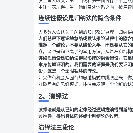
发生重大改变，第二曲线和第一曲线存在非连续
中往往表现得拙劣，他们身处体系之内，被连续
连续性假设是归纳法的隐含条件
大多数人会认为了解到的知识都是真理，归纳得
人们总是下意识地忽略或默认推论过程中的隐含
推翻一个结论，不要从结论入手，而是要从它的
立
。这也是辩论高手的常用方法，从基石和结构
连续性假设是归纳法得以形成的隐含假设，它是
本身能够证明的
。
我们需要的证据是我们要证明
设，这是一个无限循环的悖论。
如果你有机会从固有的思维模式中跳脱出来，你
打破固有的思维模式，往往会发现一个全新的认
2、演绎法
演绎法就是从已知的定律经过逻辑推演得到新的
过推导，得出具体陈述或个别结论的过程
。
演绎法三段论