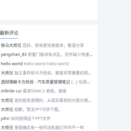
最新评论
铁马大师兄
您好，若有更完美版本，敬请分享
yangzhan_83
质量门板块有点乱，另外缺少快速反应板块。
hello world
hello world hello world
大师兄
独立事件和卡方检验，都是非常重要的质量管理概念，挺难理解的。
透彻理解卡方检验 - 汽车质量管理笔记
[…] 化简后的式子是我们在卡方检验中需要用到的式子，所以请大家牢记！对于上述式子有疑惑的读者可以学习基础的概率论，也可以参考我之前写的一篇关于独立的文章（《【直观数学】如何理解两事件间的独立关系》）。如果没有问题的话，我们可以进入到卡方检验原理与步骤的主体介绍部分！ […]
infinite cui
需求VDA6.3 表格，谢谢
大师兄
说的挺有道理的，从现实看到的大部分情况，做技术的人都比较直，对技术的一丝不苟，容易在遇到需要展现管理能力的时候，就会表现出短板来。管理需要授权，更多应该思考团队、部门间，人员发展，对未来的变化做出应对等的能力。
大师兄
抱歉，暂无PPT可供下载。
john
如何获得这个PPT文件
大师兄
里面确实有一些叫法和我们平时不一样