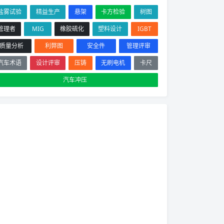
盐雾试验
精益生产
悬架
卡方检验
树图
管理者
MIG
橡胶硫化
塑料设计
IGBT
质量分析
利弊图
安全件
管理评审
汽车术语
设计评审
压铸
无刷电机
卡尺
汽车冲压