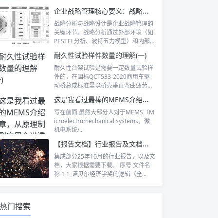
企业战略管理核心要义：战略分析、设计、实施与控制的协同推进之道
战略分析与战略设计是企业战略管理的
关键环节。战略分析通过外部环境（如
PESTEL分析、波特五力模型）和内部
环境...
耐久性试验样件数量的理解(一)
耐久性台架试验是需要一定数量试验样
件的，在国标QCT533-2020商用车驱
动桥总成标准里以桥壳垂直弯曲疲劳
试...
这是我看过最棒的MEMS介绍文章，从原理制造到应用全讲透
写在前面 虽然大部分人对于MEMS（M
icroelectromechanical systems，微
机电系统/...
【报告文档】行业报告及文档下载-2025年10月
集成部分25年10月的行业报告，以及文
档，大家根据需要下载。 序号 文件名
称 1 1_诺贝尔经济学奖的逻辑（全...
热门搜索