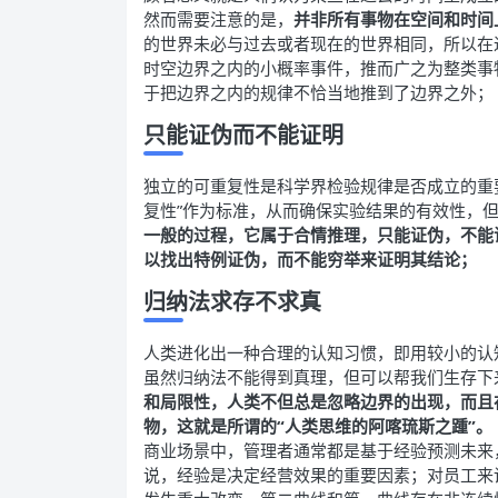
然而需要注意的是，
并非所有事物在空间和时间
的世界未必与过去或者现在的世界相同，所以在
时空边界之内的小概率事件，推而广之为整类事
于把边界之内的规律不恰当地推到了边界之外；
只能证伪而不能证明
独立的可重复性是科学界检验规律是否成立的重
复性”作为标准，从而确保实验结果的有效性，
一般的过程，它属于合情推理，
只能证伪，不能
以找出特例证伪，而不能穷举来证明其结论；
归纳法求存不求真
人类进化出一种合理的认知习惯，即用较小的认
虽然归纳法不能得到真理，但可以帮我们生存下
和局限性，人类不但总是忽略边界的出现，而且
物，这就是所谓的“人类思维的阿喀琉斯之踵”。
商业场景中，管理者通常都是基于经验预测未来
说，经验是决定经营效果的重要因素；对员工来