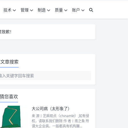
技术
管理
制造
质量
账户
意致歉！
意致歉！
意致歉！
文章搜索
猜您喜欢
大公司病（太形象了）
来 源丨芝麻观点（chinamkt）,如有侵
权，请联系我们删除 作 者丨南之鱼 所
谓大企业病，一般都具有机构臃...