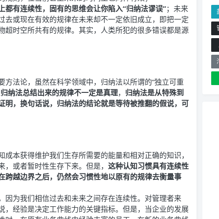
上都有连续性，固有的思维会让你陷入“归纳法谬误”
；未来
过去或现在有效的规律在未来却不一定依旧成立，即把一定
物超时空所共有的规律。其实，人类所犯的很多错误都是源
要方法论，虽然在科学领域中，归纳法以所谓的“独立可重
但
归
纳法总结出来的规律不一定是真理
，
归纳法是从特殊到
证明
，换句话说，归纳法的结论就是等待被推翻的假说，可
知成本获得维护我们生存所需要的能量和相对正确的知识，
来，或者暂时性生存下来。但是，
这种认知习惯具有连续性
在跨越边界之后，仍然会习惯性地以原有的规律去衡量事
，因为我们相信过去和未来之间存在连续性。对管理者来
说，经验是决定工作能力的关键指标。但是，当企业的发展