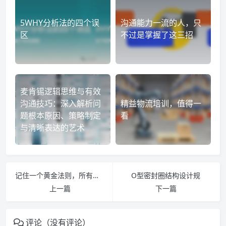
5WHY分析法的四个误
沟通能力一流的人，只
区
不过是掌握了这三招
麦肯锡逻辑思维与有效
沟通技巧：深入解析问
精益物流培训，值得一
题根本原因、策略制定
看
与清晰表达的艺术
记住一个黄金法则，所有谈判都用得到
O型密封圈结构设计规
上一篇
下一篇
评论（没有评论）